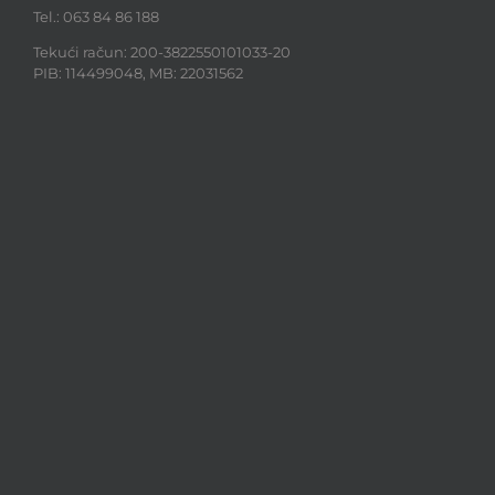
Tel.: 063 84 86 188
Tekući račun: 200-3822550101033-20
PIB: 114499048, MB: 22031562