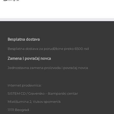
Besplatna dostava
Besplatna dostava za porudžbine preko 6500 rsd
Zamena i povraćaj novca
Jednostavna zamena proizvoda i povraćaj novca
Internet prodavnica:
SISTEM CD / Graversko – štamparski centar
Mlatišumina 2, Vukov spomenik
11111 Beograd