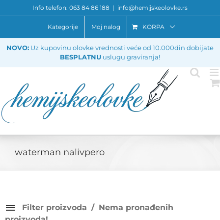
Skip
Info telefon: 063 84 86 188
|
info@hemijskeolovke.rs
to
content
Kategorije
Moj nalog
KORPA
NOVO:
Uz kupovinu olovke vrednosti veće od 10.000din dobijate
BESPLATNU
uslugu graviranja!
waterman nalivpero
Filter proizvoda
Nema pronađenih
proizvoda!