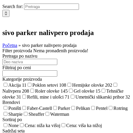
Search for:
sivo parker nalivpero prodaja
Početna
»
sivo parker nalivpero prodaja
Filter proizvoda
Nema pronađenih proizvoda!
Pretraga po nazivu
Filtriraj po ceni
Kategorije proizvoda
Akcija
11
Poklon setovi
108
Hemijske olovke
202
Nalivpera
208
Roler olovke
145
Gel olovke
15
Tehničke
olovke
31
Refili, mine i ulošci
71
Umetnički slikarski pribor
32
Brendovi
Poništi
Faber-Castell
Parker
Pelikan
Pentel
Rotring
Sharpie
Sheaffer
Waterman
Sortiraj po
None
Cena: niža ka višoj
Cena: viša ka nižoj
Sadržaj seta