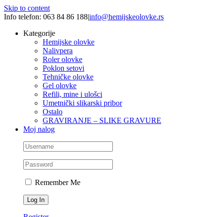
Skip to content
Info telefon: 063 84 86 188
|
info@hemijskeolovke.rs
Kategorije
Hemijske olovke
Nalivpera
Roler olovke
Poklon setovi
Tehničke olovke
Gel olovke
Refili, mine i ulošci
Umetnički slikarski pribor
Ostalo
GRAVIRANJE – SLIKE GRAVURE
Moj nalog
Remember Me
Register