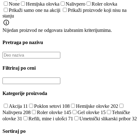
None
Hemijska olovka
Nalivpero
Roler olovka
Prikaži samo one na akciji
Prikaži proizvode koji nisu na
stanju
Nijedan proizvod ne odgovara izabranim kriterijumima.
Pretraga po nazivu
Filtriraj po ceni
Kategorije proizvoda
Akcija
11
Poklon setovi
108
Hemijske olovke
202
Nalivpera
208
Roler olovke
145
Gel olovke
15
Tehničke
olovke
31
Refili, mine i ulošci
71
Umetnički slikarski pribor
32
Sortiraj po