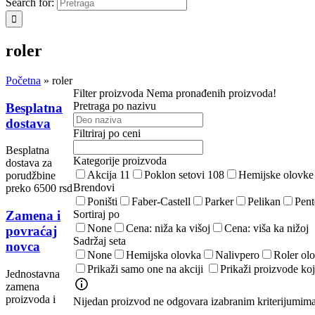
Search for:
roler
Početna
»
roler
Filter proizvoda
Nema pronađenih proizvoda!
Pretraga po nazivu
Besplatna
dostava
Filtriraj po ceni
Besplatna
Kategorije proizvoda
dostava za
Akcija
11
Poklon setovi
108
Hemijske olovk
porudžbine
Brendovi
preko 6500 rsd
Poništi
Faber-Castell
Parker
Pelikan
Pent
Sortiraj po
Zamena i
None
Cena: niža ka višoj
Cena: viša ka nižoj
povraćaj
Sadržaj seta
novca
None
Hemijska olovka
Nalivpero
Roler ol
Prikaži samo one na akciji
Prikaži proizvode koj
Jednostavna
zamena
proizvoda i
Nijedan proizvod ne odgovara izabranim kriterijumima