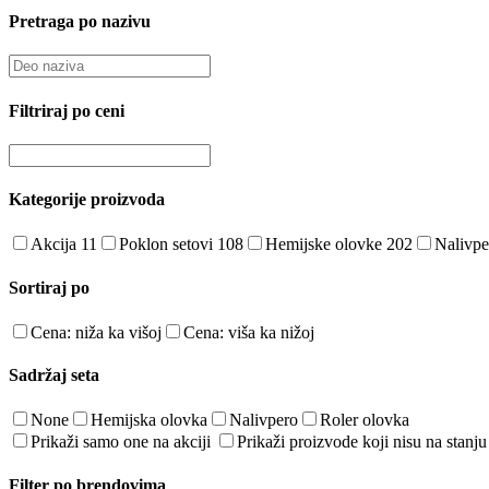
Pretraga po nazivu
Filtriraj po ceni
Kategorije proizvoda
Akcija
11
Poklon setovi
108
Hemijske olovke
202
Nalivp
Sortiraj po
Cena: niža ka višoj
Cena: viša ka nižoj
Sadržaj seta
None
Hemijska olovka
Nalivpero
Roler olovka
Prikaži samo one na akciji
Prikaži proizvode koji nisu na stanju
Filter po brendovima