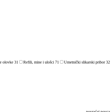
e olovke
31
Refili, mine i ulošci
71
Umetnički slikarski pribor
32
povraćaj novca