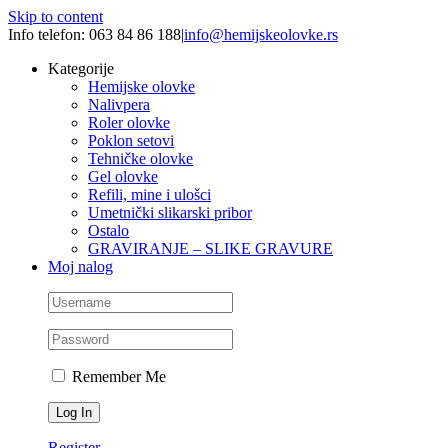
Skip to content
Info telefon: 063 84 86 188
|
info@hemijskeolovke.rs
Kategorije
Hemijske olovke
Nalivpera
Roler olovke
Poklon setovi
Tehničke olovke
Gel olovke
Refili, mine i ulošci
Umetnički slikarski pribor
Ostalo
GRAVIRANJE – SLIKE GRAVURE
Moj nalog
Remember Me
Register