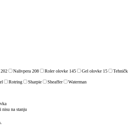
e
202
Nalivpera
208
Roler olovke
145
Gel olovke
15
Tehničk
el
Rotring
Sharpie
Sheaffer
Waterman
ovka
i nisu na stanju
.