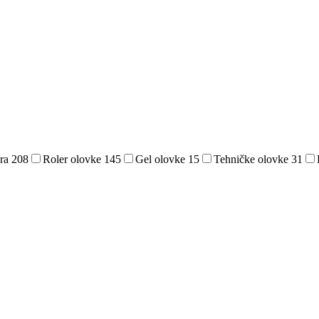
era
208
Roler olovke
145
Gel olovke
15
Tehničke olovke
31