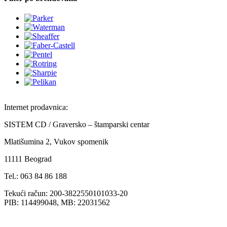
Internet prodavnica:
SISTEM CD / Graversko – štamparski centar
Mlatišumina 2, Vukov spomenik
11111 Beograd
Tel.: 063 84 86 188
Tekući račun: 200-3822550101033-20
PIB: 114499048, MB: 22031562