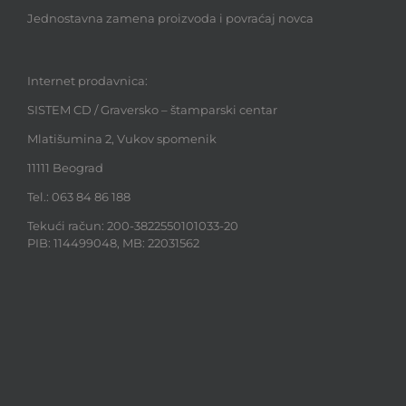
Jednostavna zamena proizvoda i povraćaj novca
Internet prodavnica:
SISTEM CD / Graversko – štamparski centar
Mlatišumina 2, Vukov spomenik
11111 Beograd
Tel.: 063 84 86 188
Tekući račun: 200-3822550101033-20
PIB: 114499048, MB: 22031562