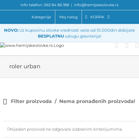
Skip
Info telefon: 063 84 86 188
|
info@hemijskeolovke.rs
to
content
Kategorije
Moj nalog
KORPA
NOVO:
Uz kupovinu olovke vrednosti veće od 10.000din dobijate
BESPLATNU
uslugu graviranja!
roler urban
Filter proizvoda
Nema pronađenih proizvoda!
Nijedan proizvod ne odgovara izabranim kriterijumima.