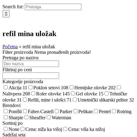
Search for:
refil mina uložak
Početna
»
refil mina uložak
Filter proizvoda
Nema pronađenih proizvoda!
Pretraga po nazivu
Filtriraj po ceni
Kategorije proizvoda
Akcija
11
Poklon setovi
108
Hemijske olovke
202
Nalivpera
208
Roler olovke
145
Gel olovke
15
Tehničke
olovke
31
Refili, mine i ulošci
71
Umetnički slikarski pribor
32
Brendovi
Poništi
Faber-Castell
Parker
Pelikan
Pentel
Rotring
Sharpie
Sheaffer
Waterman
Sortiraj po
None
Cena: niža ka višoj
Cena: viša ka nižoj
Sadržaj seta