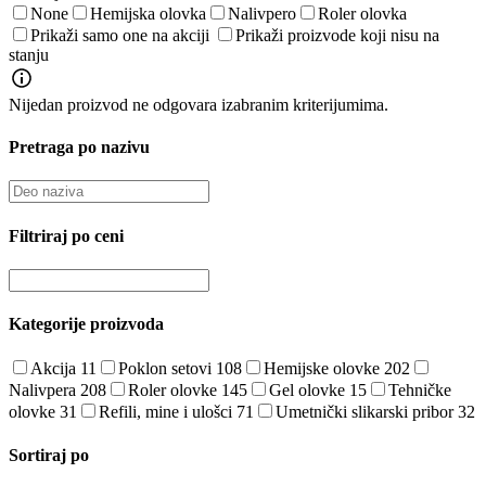
None
Hemijska olovka
Nalivpero
Roler olovka
Prikaži samo one na akciji
Prikaži proizvode koji nisu na
stanju
Nijedan proizvod ne odgovara izabranim kriterijumima.
Pretraga po nazivu
Filtriraj po ceni
Kategorije proizvoda
Akcija
11
Poklon setovi
108
Hemijske olovke
202
Nalivpera
208
Roler olovke
145
Gel olovke
15
Tehničke
olovke
31
Refili, mine i ulošci
71
Umetnički slikarski pribor
32
Sortiraj po