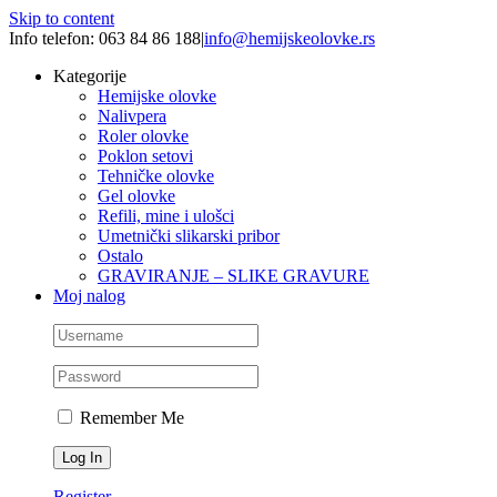
Skip to content
Info telefon: 063 84 86 188
|
info@hemijskeolovke.rs
Kategorije
Hemijske olovke
Nalivpera
Roler olovke
Poklon setovi
Tehničke olovke
Gel olovke
Refili, mine i ulošci
Umetnički slikarski pribor
Ostalo
GRAVIRANJE – SLIKE GRAVURE
Moj nalog
Remember Me
Register