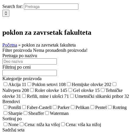
Search for:
poklon za zavrsetak fakulteta
Početna
»
poklon za zavrsetak fakulteta
Filter proizvoda
Nema pronađenih proizvoda!
Pretraga po nazivu
Filtriraj po ceni
Kategorije proizvoda
Akcija
11
Poklon setovi
108
Hemijske olovke
202
Nalivpera
208
Roler olovke
145
Gel olovke
15
Tehničke
olovke
31
Refili, mine i ulošci
71
Umetnički slikarski pribor
32
Brendovi
Poništi
Faber-Castell
Parker
Pelikan
Pentel
Rotring
Sharpie
Sheaffer
Waterman
Sortiraj po
None
Cena: niža ka višoj
Cena: viša ka nižoj
Sadržaj seta