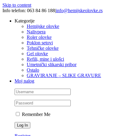
Skip to content
Info telefon: 063 84 86 188
|
info@hemijskeolovke.rs
Kategorije
Hemijske olovke
Nalivpera
Roler olovke
Poklon setovi
Tehničke olovke
Gel olovke
Refili, mine i ulošci
Umetnički slikarski pribor
Ostalo
GRAVIRANJE – SLIKE GRAVURE
Moj nalog
Remember Me
Register