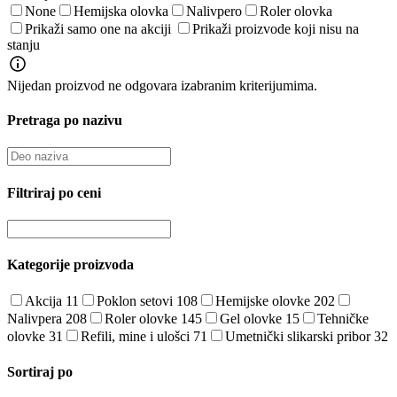
None
Hemijska olovka
Nalivpero
Roler olovka
Prikaži samo one na akciji
Prikaži proizvode koji nisu na
stanju
Nijedan proizvod ne odgovara izabranim kriterijumima.
Pretraga po nazivu
Filtriraj po ceni
Kategorije proizvoda
Akcija
11
Poklon setovi
108
Hemijske olovke
202
Nalivpera
208
Roler olovke
145
Gel olovke
15
Tehničke
olovke
31
Refili, mine i ulošci
71
Umetnički slikarski pribor
32
Sortiraj po