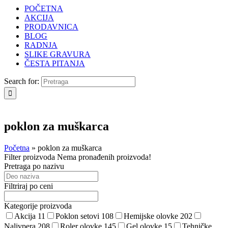
POČETNA
AKCIJA
PRODAVNICA
BLOG
RADNJA
SLIKE GRAVURA
ČESTA PITANJA
Search for:
poklon za muškarca
Početna
»
poklon za muškarca
Filter proizvoda
Nema pronađenih proizvoda!
Pretraga po nazivu
Filtriraj po ceni
Kategorije proizvoda
Akcija
11
Poklon setovi
108
Hemijske olovke
202
Nalivpera
208
Roler olovke
145
Gel olovke
15
Tehničke