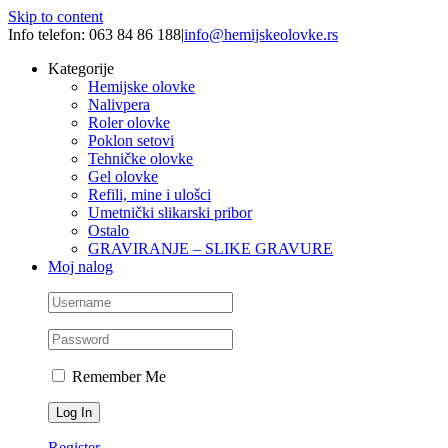
Skip to content
Info telefon: 063 84 86 188
|
info@hemijskeolovke.rs
Kategorije
Hemijske olovke
Nalivpera
Roler olovke
Poklon setovi
Tehničke olovke
Gel olovke
Refili, mine i ulošci
Umetnički slikarski pribor
Ostalo
GRAVIRANJE – SLIKE GRAVURE
Moj nalog
Remember Me
Register