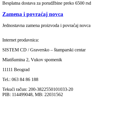
Besplatna dostava za porudžbine preko 6500 rsd
Zamena i povraćaj novca
Jednostavna zamena proizvoda i povraćaj novca
Internet prodavnica:
SISTEM CD / Graversko – štamparski centar
Mlatišumina 2, Vukov spomenik
11111 Beograd
Tel.: 063 84 86 188
Tekući račun: 200-3822550101033-20
PIB: 114499048, MB: 22031562