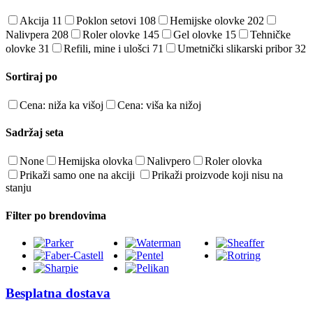
Akcija
11
Poklon setovi
108
Hemijske olovke
202
Nalivpera
208
Roler olovke
145
Gel olovke
15
Tehničke
olovke
31
Refili, mine i ulošci
71
Umetnički slikarski pribor
32
Sortiraj po
Cena: niža ka višoj
Cena: viša ka nižoj
Sadržaj seta
None
Hemijska olovka
Nalivpero
Roler olovka
Prikaži samo one na akciji
Prikaži proizvode koji nisu na
stanju
Filter po brendovima
Besplatna dostava