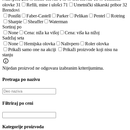
olovke
31
Refili, mine i ulošci
71
Umetnički slikarski pribor
32
Brendovi
Poništi
Faber-Castell
Parker
Pelikan
Pentel
Rotring
Sharpie
Sheaffer
Waterman
Sortiraj po
None
Cena: niža ka višoj
Cena: viša ka nižoj
Sadržaj seta
None
Hemijska olovka
Nalivpero
Roler olovka
Prikaži samo one na akciji
Prikaži proizvode koji nisu na
stanju
Nijedan proizvod ne odgovara izabranim kriterijumima.
Pretraga po nazivu
Filtriraj po ceni
Kategorije proizvoda