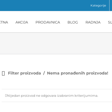
Kategorije
ETNA
AKCIJA
PRODAVNICA
BLOG
RADNJA
S
Filter proizvoda
Nema pronađenih proizvoda!
Nijedan proizvod ne odgovara izabranim kriterijumima.