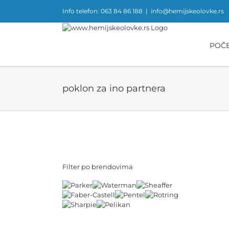
Skip
Info telefon: 063 84 86 188
|
info@hemijskeolovke.rs
to
content
POČ
poklon za ino partnera
Filter po brendovima