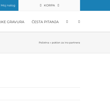
Moj nalog
KORPA
LIKE GRAVURA
ČESTA PITANJA
Početna
»
poklon za ino partnera