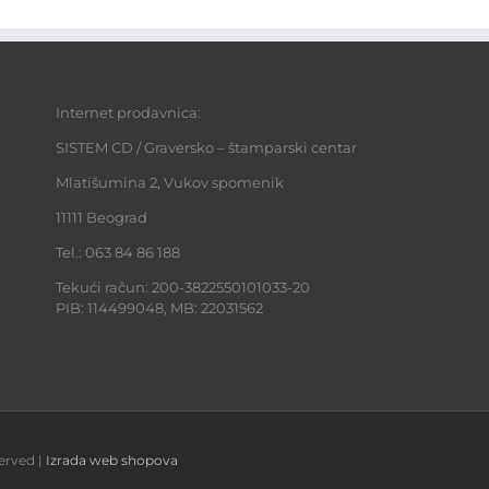
Internet prodavnica:
SISTEM CD / Graversko – štamparski centar
Mlatišumina 2, Vukov spomenik
11111 Beograd
Tel.: 063 84 86 188
Tekući račun: 200-3822550101033-20
PIB: 114499048, MB: 22031562
erved |
Izrada web shopova