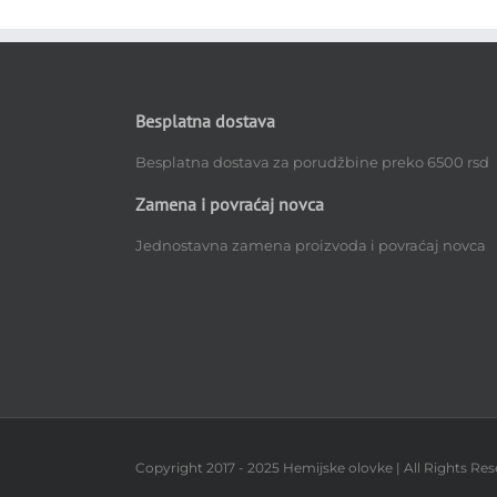
Besplatna dostava
Besplatna dostava za porudžbine preko 6500 rsd
Zamena i povraćaj novca
Jednostavna zamena proizvoda i povraćaj novca
Copyright 2017 - 2025 Hemijske olovke | All Rights Res