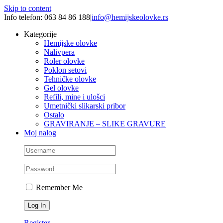
Skip to content
Info telefon: 063 84 86 188
|
info@hemijskeolovke.rs
Kategorije
Hemijske olovke
Nalivpera
Roler olovke
Poklon setovi
Tehničke olovke
Gel olovke
Refili, mine i ulošci
Umetnički slikarski pribor
Ostalo
GRAVIRANJE – SLIKE GRAVURE
Moj nalog
Remember Me
Register