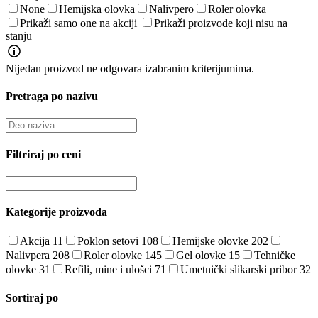
None
Hemijska olovka
Nalivpero
Roler olovka
Prikaži samo one na akciji
Prikaži proizvode koji nisu na
stanju
Nijedan proizvod ne odgovara izabranim kriterijumima.
Pretraga po nazivu
Filtriraj po ceni
Kategorije proizvoda
Akcija
11
Poklon setovi
108
Hemijske olovke
202
Nalivpera
208
Roler olovke
145
Gel olovke
15
Tehničke
olovke
31
Refili, mine i ulošci
71
Umetnički slikarski pribor
32
Sortiraj po