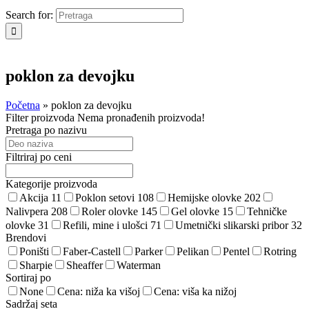
Search for:
poklon za devojku
Početna
»
poklon za devojku
Filter proizvoda
Nema pronađenih proizvoda!
Pretraga po nazivu
Filtriraj po ceni
Kategorije proizvoda
Akcija
11
Poklon setovi
108
Hemijske olovke
202
Nalivpera
208
Roler olovke
145
Gel olovke
15
Tehničke
olovke
31
Refili, mine i ulošci
71
Umetnički slikarski pribor
32
Brendovi
Poništi
Faber-Castell
Parker
Pelikan
Pentel
Rotring
Sharpie
Sheaffer
Waterman
Sortiraj po
None
Cena: niža ka višoj
Cena: viša ka nižoj
Sadržaj seta