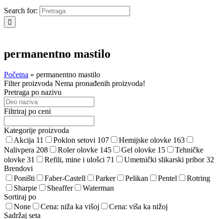
Search for:
permanentno mastilo
Početna
»
permanentno mastilo
Filter proizvoda
Nema pronađenih proizvoda!
Pretraga po nazivu
Filtriraj po ceni
Kategorije proizvoda
Akcija
11
Poklon setovi
107
Hemijske olovke
163
Nalivpera
208
Roler olovke
145
Gel olovke
15
Tehničke
olovke
31
Refili, mine i ulošci
71
Umetnički slikarski pribor
32
Brendovi
Poništi
Faber-Castell
Parker
Pelikan
Pentel
Rotring
Sharpie
Sheaffer
Waterman
Sortiraj po
None
Cena: niža ka višoj
Cena: viša ka nižoj
Sadržaj seta