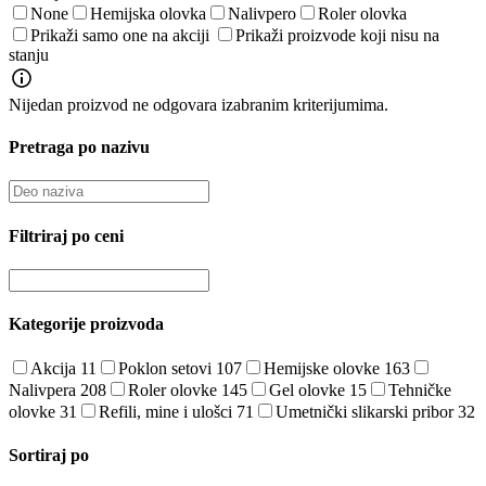
None
Hemijska olovka
Nalivpero
Roler olovka
Prikaži samo one na akciji
Prikaži proizvode koji nisu na
stanju
Nijedan proizvod ne odgovara izabranim kriterijumima.
Pretraga po nazivu
Filtriraj po ceni
Kategorije proizvoda
Akcija
11
Poklon setovi
107
Hemijske olovke
163
Nalivpera
208
Roler olovke
145
Gel olovke
15
Tehničke
olovke
31
Refili, mine i ulošci
71
Umetnički slikarski pribor
32
Sortiraj po