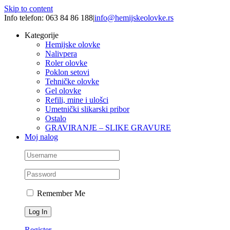
Skip to content
Info telefon: 063 84 86 188
|
info@hemijskeolovke.rs
Kategorije
Hemijske olovke
Nalivpera
Roler olovke
Poklon setovi
Tehničke olovke
Gel olovke
Refili, mine i ulošci
Umetnički slikarski pribor
Ostalo
GRAVIRANJE – SLIKE GRAVURE
Moj nalog
Remember Me
Register