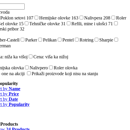
zvoda
Poklon setovi
107
Hemijske olovke
163
Nalivpera
208
Roler
el olovke
15
Tehničke olovke
31
Refili, mine i ulošci
71
rski pribor
32
ber-Castell
Parker
Pelikan
Pentel
Rotring
Sharpie
erman
a: niža ka višoj
Cena: viša ka nižoj
ijska olovka
Nalivpero
Roler olovka
 one na akciji
Prikaži proizvode koji nisu na stanju
opularity
rt by
Name
rt by
Price
rt by
Date
rt by
Popularity
 Products
how
24 Products