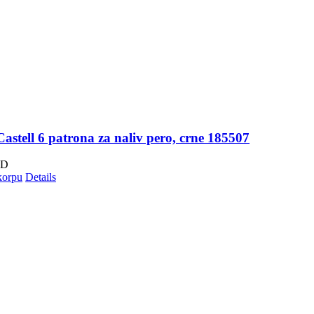
astell 6 patrona za naliv pero, crne 185507
SD
korpu
Details