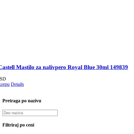
astell Mastilo za nalivpero Royal Blue 30ml 149839
SD
korpu
Details
Pretraga po nazivu
Filtriraj po ceni