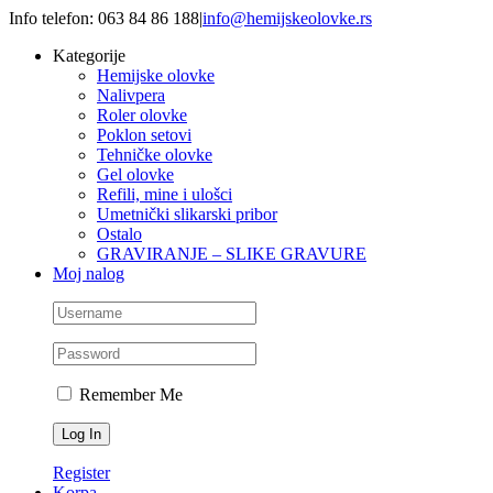
Skip
Info telefon: 063 84 86 188
|
info@hemijskeolovke.rs
to
Kategorije
content
Hemijske olovke
Nalivpera
Roler olovke
Poklon setovi
Tehničke olovke
Gel olovke
Refili, mine i ulošci
Umetnički slikarski pribor
Ostalo
GRAVIRANJE – SLIKE GRAVURE
Moj nalog
Remember Me
Register
Korpa