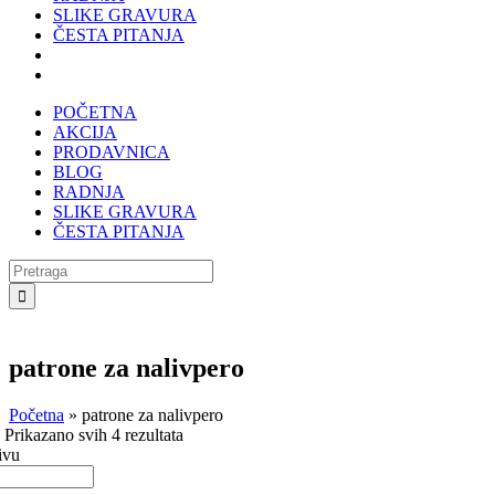
SLIKE GRAVURA
ČESTA PITANJA
POČETNA
AKCIJA
PRODAVNICA
BLOG
RADNJA
SLIKE GRAVURA
ČESTA PITANJA
Search
for:
patrone za nalivpero
Početna
»
patrone za nalivpero
a
Prikazano svih 4 rezultata
ivu