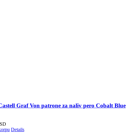
astell Graf Von patrone za naliv pero Cobalt Blue
SD
korpu
Details