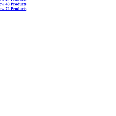
how
48 Products
how
72 Products