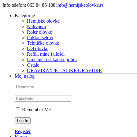
Skip
Info telefon: 063 84 86 188
|
info@hemijskeolovke.rs
to
Kategorije
content
Hemijske olovke
Nalivpera
Roler olovke
Poklon setovi
Tehničke olovke
Gel olovke
Refili, mine i ulošci
Umetnički slikarski pribor
Ostalo
GRAVIRANJE – SLIKE GRAVURE
Moj nalog
Remember Me
Register
Korpa