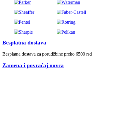
Besplatna dostava
Besplatna dostava za porudžbine preko 6500 rsd
Zamena i povraćaj novca
Jednostavna zamena proizvoda i povraćaj novca
Internet prodavnica:
SISTEM CD / Graversko – štamparski centar
Mlatišumina 2, Vukov spomenik
11111 Beograd