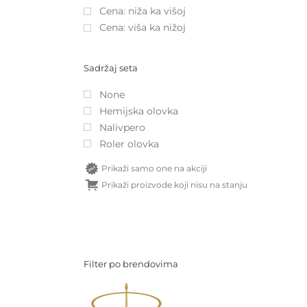
Cena: niža ka višoj
Cena: viša ka nižoj
Sadržaj seta
None
Hemijska olovka
Nalivpero
Roler olovka
Prikaži samo one na akciji
Prikaži proizvode koji nisu na stanju
Filter po brendovima