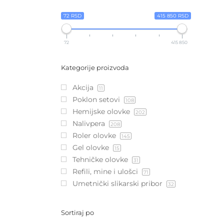
72 RSD
415 850 RSD
72
415 850
Kategorije proizvoda
Akcija
11
Poklon setovi
108
Hemijske olovke
202
Nalivpera
208
Roler olovke
145
Gel olovke
15
Tehničke olovke
31
Refili, mine i ulošci
71
Umetnički slikarski pribor
32
Sortiraj po