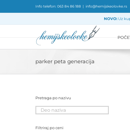
Skip
Info telefon: 063 84 86 188
|
info@hemijskeolovke.rs
to
content
NOVO:
Uz kup
POČE
parker peta generacija
Pretraga po nazivu
Filtriraj po ceni