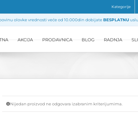
Kategorije
ovinu olovke vrednosti veće od 10.000din dobijate
BESPLATNU
uslu
TNA
AKCIJA
PRODAVNICA
BLOG
RADNJA
SL
Nijedan proizvod ne odgovara izabranim kriterijumima.