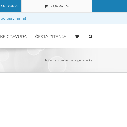
Moj nalog
KORPA
gu graviranja!
IKE GRAVURA
ČESTA PITANJA
Početna
»
parker peta generacija