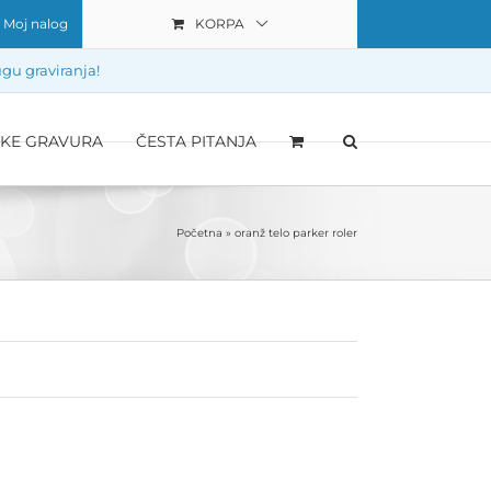
Moj nalog
KORPA
gu graviranja!
IKE GRAVURA
ČESTA PITANJA
Početna
»
oranž telo parker roler