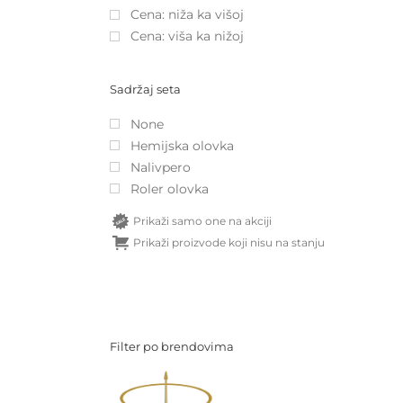
Cena: niža ka višoj
Cena: viša ka nižoj
Sadržaj seta
None
Hemijska olovka
Nalivpero
Roler olovka
Prikaži samo one na akciji
Prikaži proizvode koji nisu na stanju
Filter po brendovima