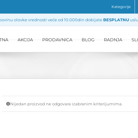
Kategorije
ovinu olovke vrednosti veće od 10.000din dobijate
BESPLATNU
uslu
TNA
AKCIJA
PRODAVNICA
BLOG
RADNJA
SL
Nijedan proizvod ne odgovara izabranim kriterijumima.