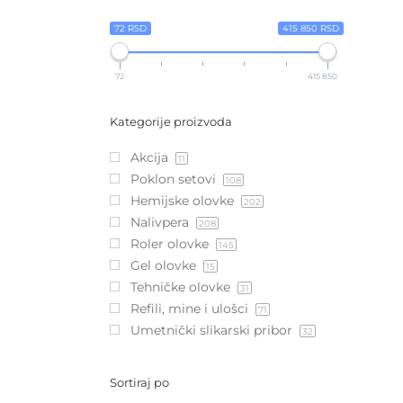
72 RSD
415 850 RSD
72
415 850
Kategorije proizvoda
Akcija
11
Poklon setovi
108
Hemijske olovke
202
Nalivpera
208
Roler olovke
145
Gel olovke
15
Tehničke olovke
31
Refili, mine i ulošci
71
Umetnički slikarski pribor
32
Sortiraj po