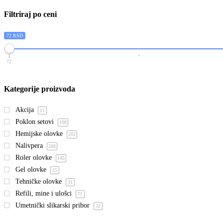
Filtriraj po ceni
72 RSD
72
Kategorije proizvoda
Akcija
11
Poklon setovi
108
Hemijske olovke
202
Nalivpera
208
Roler olovke
145
Gel olovke
15
Tehničke olovke
31
Refili, mine i ulošci
71
Umetnički slikarski pribor
32