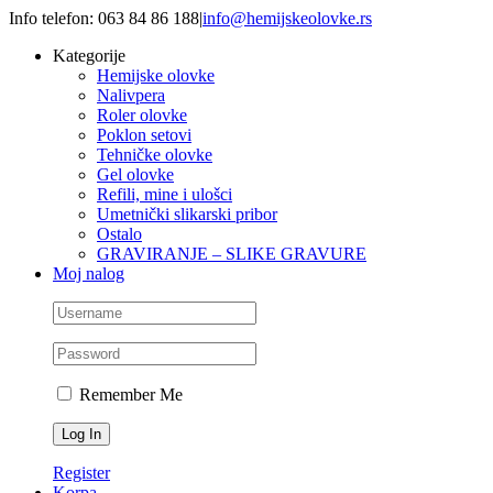
Skip
Info telefon: 063 84 86 188
|
info@hemijskeolovke.rs
to
Kategorije
content
Hemijske olovke
Nalivpera
Roler olovke
Poklon setovi
Tehničke olovke
Gel olovke
Refili, mine i ulošci
Umetnički slikarski pribor
Ostalo
GRAVIRANJE – SLIKE GRAVURE
Moj nalog
Remember Me
Register
Korpa