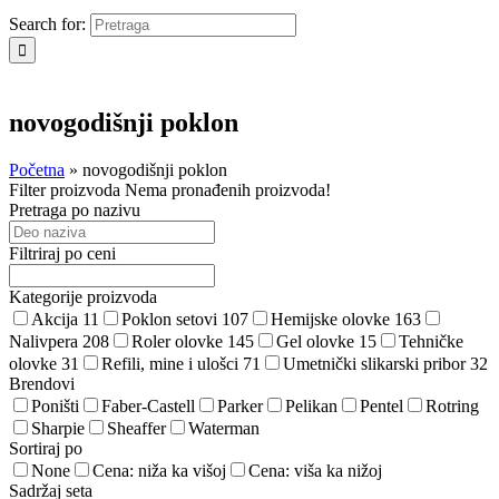
Search for:
novogodišnji poklon
Početna
»
novogodišnji poklon
Filter proizvoda
Nema pronađenih proizvoda!
Pretraga po nazivu
Filtriraj po ceni
Kategorije proizvoda
Akcija
11
Poklon setovi
107
Hemijske olovke
163
Nalivpera
208
Roler olovke
145
Gel olovke
15
Tehničke
olovke
31
Refili, mine i ulošci
71
Umetnički slikarski pribor
32
Brendovi
Poništi
Faber-Castell
Parker
Pelikan
Pentel
Rotring
Sharpie
Sheaffer
Waterman
Sortiraj po
None
Cena: niža ka višoj
Cena: viša ka nižoj
Sadržaj seta