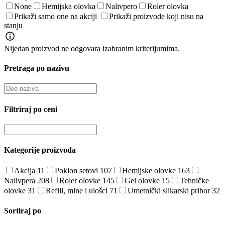
None
Hemijska olovka
Nalivpero
Roler olovka
Prikaži samo one na akciji
Prikaži proizvode koji nisu na
stanju
Nijedan proizvod ne odgovara izabranim kriterijumima.
Pretraga po nazivu
Filtriraj po ceni
Kategorije proizvoda
Akcija
11
Poklon setovi
107
Hemijske olovke
163
Nalivpera
208
Roler olovke
145
Gel olovke
15
Tehničke
olovke
31
Refili, mine i ulošci
71
Umetnički slikarski pribor
32
Sortiraj po