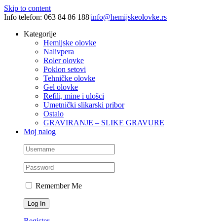
Skip to content
Info telefon: 063 84 86 188
|
info@hemijskeolovke.rs
Kategorije
Hemijske olovke
Nalivpera
Roler olovke
Poklon setovi
Tehničke olovke
Gel olovke
Refili, mine i ulošci
Umetnički slikarski pribor
Ostalo
GRAVIRANJE – SLIKE GRAVURE
Moj nalog
Remember Me
Register