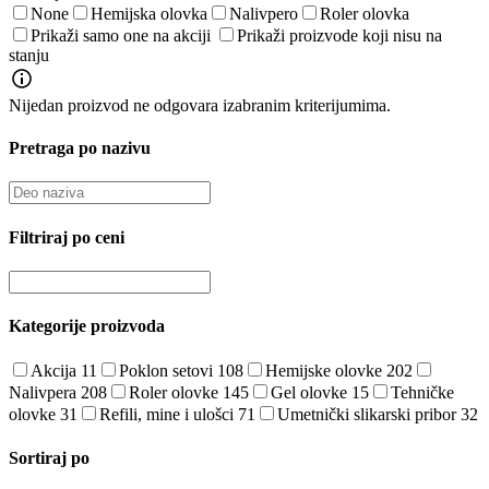
None
Hemijska olovka
Nalivpero
Roler olovka
Prikaži samo one na akciji
Prikaži proizvode koji nisu na
stanju
Nijedan proizvod ne odgovara izabranim kriterijumima.
Pretraga po nazivu
Filtriraj po ceni
Kategorije proizvoda
Akcija
11
Poklon setovi
108
Hemijske olovke
202
Nalivpera
208
Roler olovke
145
Gel olovke
15
Tehničke
olovke
31
Refili, mine i ulošci
71
Umetnički slikarski pribor
32
Sortiraj po