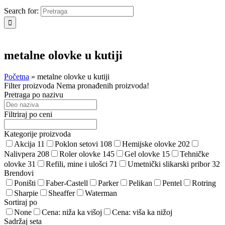
Search for:
metalne olovke u kutiji
Početna
»
metalne olovke u kutiji
Filter proizvoda
Nema pronađenih proizvoda!
Pretraga po nazivu
Filtriraj po ceni
Kategorije proizvoda
Akcija
11
Poklon setovi
108
Hemijske olovke
202
Nalivpera
208
Roler olovke
145
Gel olovke
15
Tehničke
olovke
31
Refili, mine i ulošci
71
Umetnički slikarski pribor
32
Brendovi
Poništi
Faber-Castell
Parker
Pelikan
Pentel
Rotring
Sharpie
Sheaffer
Waterman
Sortiraj po
None
Cena: niža ka višoj
Cena: viša ka nižoj
Sadržaj seta