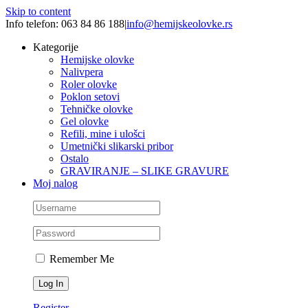
Skip to content
Info telefon: 063 84 86 188
|
info@hemijskeolovke.rs
Kategorije
Hemijske olovke
Nalivpera
Roler olovke
Poklon setovi
Tehničke olovke
Gel olovke
Refili, mine i ulošci
Umetnički slikarski pribor
Ostalo
GRAVIRANJE – SLIKE GRAVURE
Moj nalog
Remember Me
Register