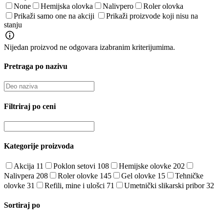
None
Hemijska olovka
Nalivpero
Roler olovka
Prikaži samo one na akciji
Prikaži proizvode koji nisu na
stanju
Nijedan proizvod ne odgovara izabranim kriterijumima.
Pretraga po nazivu
Filtriraj po ceni
Kategorije proizvoda
Akcija
11
Poklon setovi
108
Hemijske olovke
202
Nalivpera
208
Roler olovke
145
Gel olovke
15
Tehničke
olovke
31
Refili, mine i ulošci
71
Umetnički slikarski pribor
32
Sortiraj po