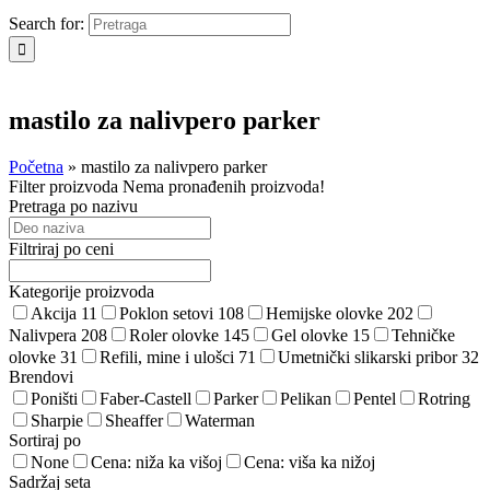
Search for:
mastilo za nalivpero parker
Početna
»
mastilo za nalivpero parker
Filter proizvoda
Nema pronađenih proizvoda!
Pretraga po nazivu
Filtriraj po ceni
Kategorije proizvoda
Akcija
11
Poklon setovi
108
Hemijske olovke
202
Nalivpera
208
Roler olovke
145
Gel olovke
15
Tehničke
olovke
31
Refili, mine i ulošci
71
Umetnički slikarski pribor
32
Brendovi
Poništi
Faber-Castell
Parker
Pelikan
Pentel
Rotring
Sharpie
Sheaffer
Waterman
Sortiraj po
None
Cena: niža ka višoj
Cena: viša ka nižoj
Sadržaj seta