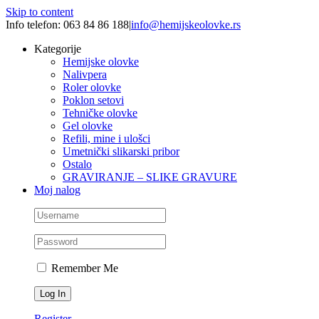
Skip to content
Info telefon: 063 84 86 188
|
info@hemijskeolovke.rs
Kategorije
Hemijske olovke
Nalivpera
Roler olovke
Poklon setovi
Tehničke olovke
Gel olovke
Refili, mine i ulošci
Umetnički slikarski pribor
Ostalo
GRAVIRANJE – SLIKE GRAVURE
Moj nalog
Remember Me
Register