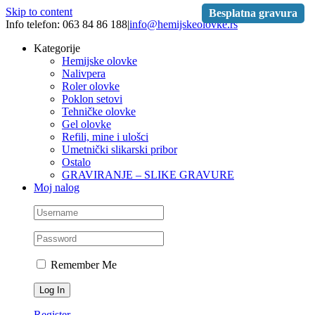
Skip to content
Besplatna gravura
Info telefon: 063 84 86 188
|
info@hemijskeolovke.rs
Kategorije
Hemijske olovke
Nalivpera
Roler olovke
Poklon setovi
Tehničke olovke
Gel olovke
Refili, mine i ulošci
Umetnički slikarski pribor
Ostalo
GRAVIRANJE – SLIKE GRAVURE
Moj nalog
Remember Me
Register