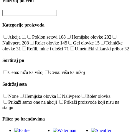
Filtriraj po ceni
Kategorije proizvoda
Akcija
11
Poklon setovi
108
Hemijske olovke
202
Nalivpera
208
Roler olovke
145
Gel olovke
15
Tehničke
olovke
31
Refili, mine i ulošci
71
Umetnički slikarski pribor
32
Sortiraj po
Cena: niža ka višoj
Cena: viša ka nižoj
Sadržaj seta
None
Hemijska olovka
Nalivpero
Roler olovka
Prikaži samo one na akciji
Prikaži proizvode koji nisu na
stanju
Filter po brendovima