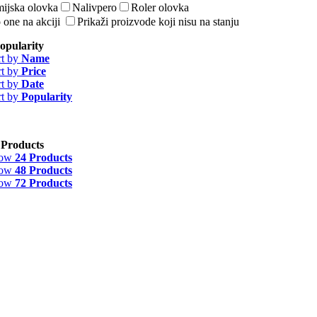
ijska olovka
Nalivpero
Roler olovka
 one na akciji
Prikaži proizvode koji nisu na stanju
opularity
rt by
Name
rt by
Price
rt by
Date
rt by
Popularity
 Products
how
24 Products
how
48 Products
how
72 Products