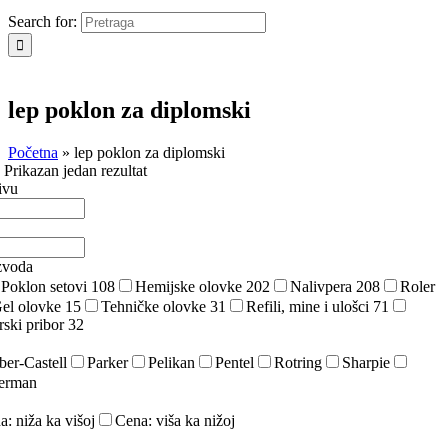
Search for:
lep poklon za diplomski
Početna
»
lep poklon za diplomski
a
Prikazan jedan rezultat
ivu
zvoda
Poklon setovi
108
Hemijske olovke
202
Nalivpera
208
Roler
el olovke
15
Tehničke olovke
31
Refili, mine i ulošci
71
rski pribor
32
ber-Castell
Parker
Pelikan
Pentel
Rotring
Sharpie
erman
a: niža ka višoj
Cena: viša ka nižoj