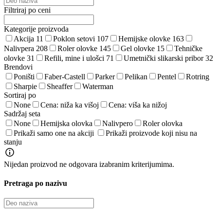
Filtriraj po ceni
Kategorije proizvoda
Akcija
11
Poklon setovi
107
Hemijske olovke
163
Nalivpera
208
Roler olovke
145
Gel olovke
15
Tehničke
olovke
31
Refili, mine i ulošci
71
Umetnički slikarski pribor
32
Brendovi
Poništi
Faber-Castell
Parker
Pelikan
Pentel
Rotring
Sharpie
Sheaffer
Waterman
Sortiraj po
None
Cena: niža ka višoj
Cena: viša ka nižoj
Sadržaj seta
None
Hemijska olovka
Nalivpero
Roler olovka
Prikaži samo one na akciji
Prikaži proizvode koji nisu na
stanju
Nijedan proizvod ne odgovara izabranim kriterijumima.
Pretraga po nazivu