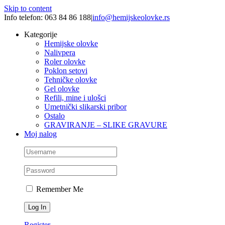
Skip to content
Info telefon: 063 84 86 188
|
info@hemijskeolovke.rs
Kategorije
Hemijske olovke
Nalivpera
Roler olovke
Poklon setovi
Tehničke olovke
Gel olovke
Refili, mine i ulošci
Umetnički slikarski pribor
Ostalo
GRAVIRANJE – SLIKE GRAVURE
Moj nalog
Remember Me
Register