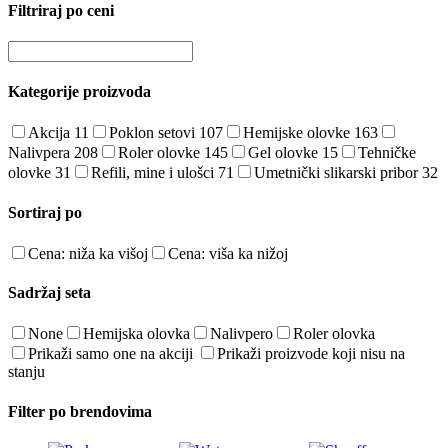
Filtriraj po ceni
Kategorije proizvoda
Akcija
11
Poklon setovi
107
Hemijske olovke
163
Nalivpera
208
Roler olovke
145
Gel olovke
15
Tehničke
olovke
31
Refili, mine i ulošci
71
Umetnički slikarski pribor
32
Sortiraj po
Cena: niža ka višoj
Cena: viša ka nižoj
Sadržaj seta
None
Hemijska olovka
Nalivpero
Roler olovka
Prikaži samo one na akciji
Prikaži proizvode koji nisu na
stanju
Filter po brendovima