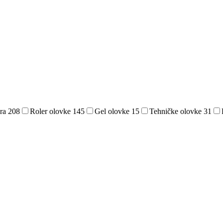
era
208
Roler olovke
145
Gel olovke
15
Tehničke olovke
31