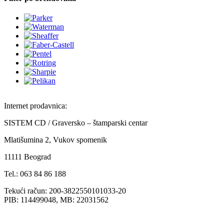
Internet prodavnica:
SISTEM CD / Graversko – štamparski centar
Mlatišumina 2, Vukov spomenik
11111 Beograd
Tel.: 063 84 86 188
Tekući račun: 200-3822550101033-20
PIB: 114499048, MB: 22031562