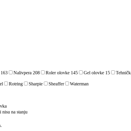
e
163
Nalivpera
208
Roler olovke
145
Gel olovke
15
Tehničk
el
Rotring
Sharpie
Sheaffer
Waterman
ovka
i nisu na stanju
.