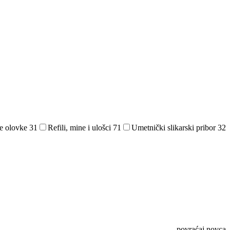
e olovke
31
Refili, mine i ulošci
71
Umetnički slikarski pribor
32
povraćaj novca