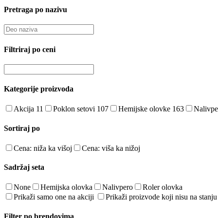
Pretraga po nazivu
Filtriraj po ceni
Kategorije proizvoda
Akcija
11
Poklon setovi
107
Hemijske olovke
163
Nalivp
Sortiraj po
Cena: niža ka višoj
Cena: viša ka nižoj
Sadržaj seta
None
Hemijska olovka
Nalivpero
Roler olovka
Prikaži samo one na akciji
Prikaži proizvode koji nisu na stanju
Filter po brendovima