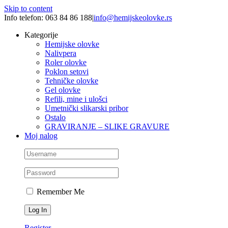
Skip to content
Info telefon: 063 84 86 188
|
info@hemijskeolovke.rs
Kategorije
Hemijske olovke
Nalivpera
Roler olovke
Poklon setovi
Tehničke olovke
Gel olovke
Refili, mine i ulošci
Umetnički slikarski pribor
Ostalo
GRAVIRANJE – SLIKE GRAVURE
Moj nalog
Remember Me
Register