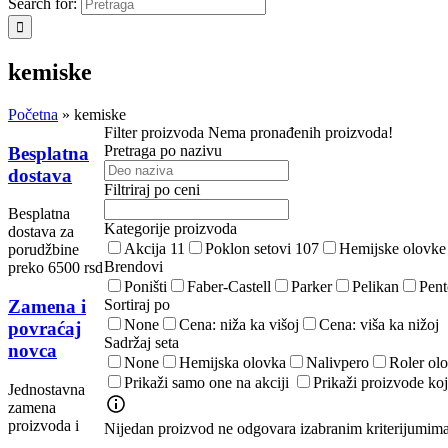
Search for:
kemiske
Početna
»
kemiske
Filter proizvoda
Nema pronađenih proizvoda!
Pretraga po nazivu
Besplatna
dostava
Filtriraj po ceni
Besplatna
Kategorije proizvoda
dostava za
Akcija
11
Poklon setovi
107
Hemijske olovk
porudžbine
Brendovi
preko 6500 rsd
Poništi
Faber-Castell
Parker
Pelikan
Pent
Sortiraj po
Zamena i
None
Cena: niža ka višoj
Cena: viša ka nižoj
povraćaj
Sadržaj seta
novca
None
Hemijska olovka
Nalivpero
Roler ol
Prikaži samo one na akciji
Prikaži proizvode koj
Jednostavna
zamena
proizvoda i
Nijedan proizvod ne odgovara izabranim kriterijumima