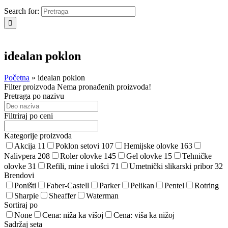
Search for:
idealan poklon
Početna
»
idealan poklon
Filter proizvoda
Nema pronađenih proizvoda!
Pretraga po nazivu
Filtriraj po ceni
Kategorije proizvoda
Akcija
11
Poklon setovi
107
Hemijske olovke
163
Nalivpera
208
Roler olovke
145
Gel olovke
15
Tehničke
olovke
31
Refili, mine i ulošci
71
Umetnički slikarski pribor
32
Brendovi
Poništi
Faber-Castell
Parker
Pelikan
Pentel
Rotring
Sharpie
Sheaffer
Waterman
Sortiraj po
None
Cena: niža ka višoj
Cena: viša ka nižoj
Sadržaj seta