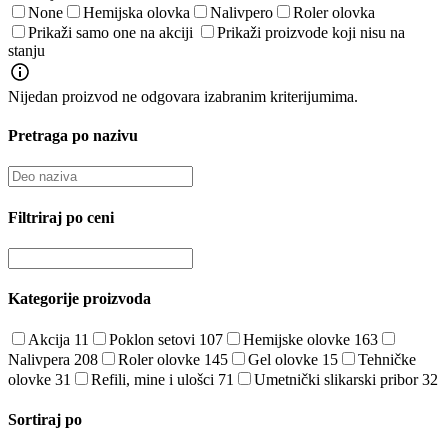
None
Hemijska olovka
Nalivpero
Roler olovka
Prikaži samo one na akciji
Prikaži proizvode koji nisu na
stanju
Nijedan proizvod ne odgovara izabranim kriterijumima.
Pretraga po nazivu
Filtriraj po ceni
Kategorije proizvoda
Akcija
11
Poklon setovi
107
Hemijske olovke
163
Nalivpera
208
Roler olovke
145
Gel olovke
15
Tehničke
olovke
31
Refili, mine i ulošci
71
Umetnički slikarski pribor
32
Sortiraj po