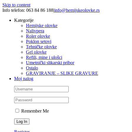
Skip to content
Info telefon: 063 84 86 188
|
info@hemijskeolovke.rs
Kategorije
Hemijske olovke
Nalivpera
Roler olovke
Poklon setovi
Tehničke olovke
Gel olovke
Refili, mine i ulošci
Umetnički slikarski pribor
Ostalo
GRAVIRANJE – SLIKE GRAVURE
Moj nalog
Remember Me
Register