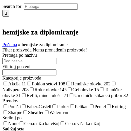
Search for:
hemijske za diplomiranje
Početna
»
hemijske za diplomiranje
Filter proizvoda
Nema pronađenih proizvoda!
Pretraga po nazivu
Filtriraj po ceni
Kategorije proizvoda
Akcija
11
Poklon setovi
108
Hemijske olovke
202
Nalivpera
208
Roler olovke
145
Gel olovke
15
Tehničke
olovke
31
Refili, mine i ulošci
71
Umetnički slikarski pribor
32
Brendovi
Poništi
Faber-Castell
Parker
Pelikan
Pentel
Rotring
Sharpie
Sheaffer
Waterman
Sortiraj po
None
Cena: niža ka višoj
Cena: viša ka nižoj
Sadržaj seta