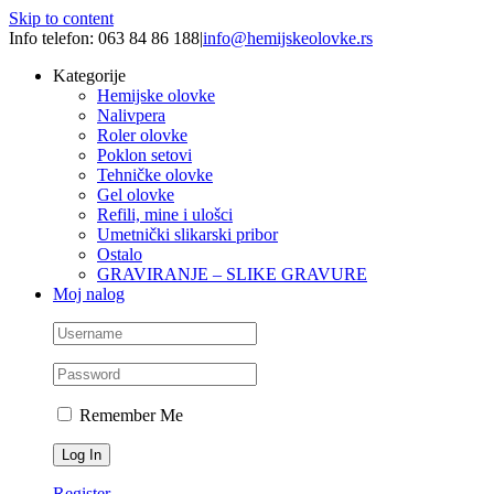
Skip to content
Info telefon: 063 84 86 188
|
info@hemijskeolovke.rs
Kategorije
Hemijske olovke
Nalivpera
Roler olovke
Poklon setovi
Tehničke olovke
Gel olovke
Refili, mine i ulošci
Umetnički slikarski pribor
Ostalo
GRAVIRANJE – SLIKE GRAVURE
Moj nalog
Remember Me
Register