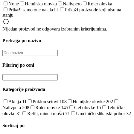
None
Hemijska olovka
Nalivpero
Roler olovka
Prikaži samo one na akciji
Prikaži proizvode koji nisu na
stanju
Nijedan proizvod ne odgovara izabranim kriterijumima.
Pretraga po nazivu
Filtriraj po ceni
Kategorije proizvoda
Akcija
11
Poklon setovi
108
Hemijske olovke
202
Nalivpera
208
Roler olovke
145
Gel olovke
15
Tehničke
olovke
31
Refili, mine i ulošci
71
Umetnički slikarski pribor
32
Sortiraj po