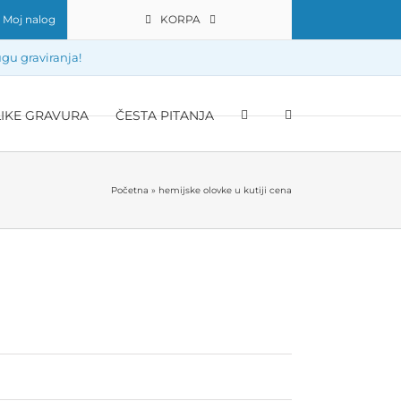
Moj nalog
KORPA
gu graviranja!
LIKE GRAVURA
ČESTA PITANJA
Početna
»
hemijske olovke u kutiji cena