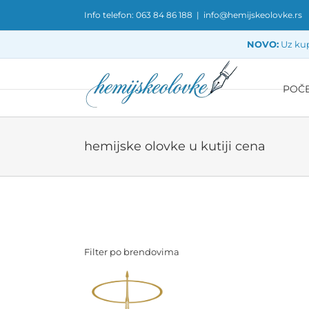
Skip
Info telefon: 063 84 86 188
|
info@hemijskeolovke.rs
to
content
NOVO:
Uz kup
POČ
hemijske olovke u kutiji cena
Filter po brendovima