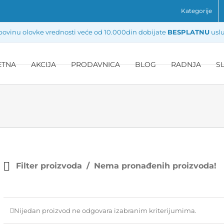
Kategorije
ovinu olovke vrednosti veće od 10.000din dobijate
BESPLATNU
uslu
ETNA
AKCIJA
PRODAVNICA
BLOG
RADNJA
S
Filter proizvoda
Nema pronađenih proizvoda!
Nijedan proizvod ne odgovara izabranim kriterijumima.