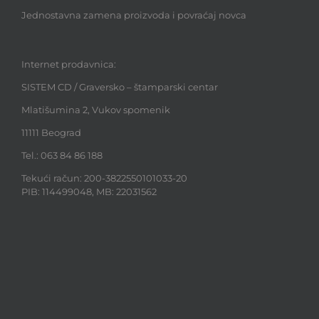
Jednostavna zamena proizvoda i povraćaj novca
Internet prodavnica:
SISTEM CD / Graversko – štamparski centar
Mlatišumina 2, Vukov spomenik
11111 Beograd
Tel.: 063 84 86 188
Tekući račun: 200-3822550101033-20
PIB: 114499048, MB: 22031562