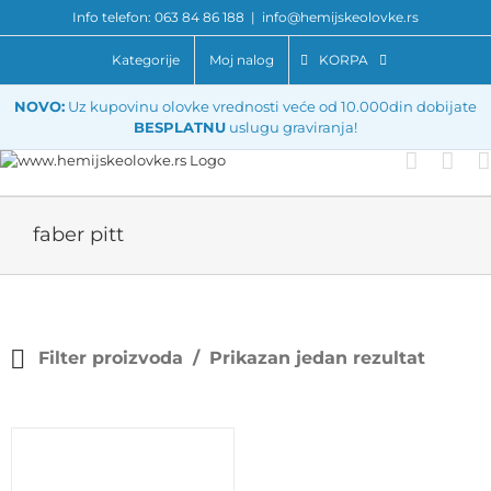
Skip
Info telefon: 063 84 86 188
|
info@hemijskeolovke.rs
to
content
Kategorije
Moj nalog
KORPA
NOVO:
Uz kupovinu olovke vrednosti veće od 10.000din dobijate
BESPLATNU
uslugu graviranja!
faber pitt
Filter proizvoda
Prikazan jedan rezultat