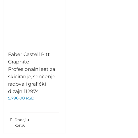
Faber Castell Pitt
Graphite –
Profesionalni set za
skiciranje, senčenje
radova i grafički
dizajn 112974
5.796,00
RSD
Dodaj u
korpu