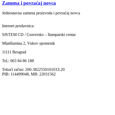
Zamena i povraćaj novca
Jednostavna zamena proizvoda i povraćaj novca
Internet prodavnica:
SISTEM CD / Graversko – štamparski centar
Mlatišumina 2, Vukov spomenik
11111 Beograd
Tel.: 063 84 86 188
Tekući račun: 200-3822550101033-20
PIB: 114499048, MB: 22031562