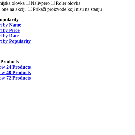
ijska olovka
Nalivpero
Roler olovka
 one na akciji
Prikaži proizvode koji nisu na stanju
opularity
rt by
Name
rt by
Price
rt by
Date
rt by
Popularity
 Products
how
24 Products
how
48 Products
how
72 Products