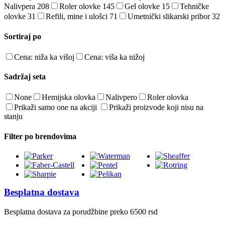
Nalivpera
208
Roler olovke
145
Gel olovke
15
Tehničke
olovke
31
Refili, mine i ulošci
71
Umetnički slikarski pribor
32
Sortiraj po
Cena: niža ka višoj
Cena: viša ka nižoj
Sadržaj seta
None
Hemijska olovka
Nalivpero
Roler olovka
Prikaži samo one na akciji
Prikaži proizvode koji nisu na
stanju
Filter po brendovima
Besplatna dostava
Besplatna dostava za porudžbine preko 6500 rsd