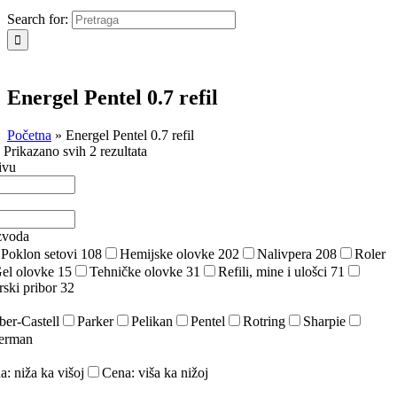
Search for:
Energel Pentel 0.7 refil
Početna
»
Energel Pentel 0.7 refil
a
Prikazano svih 2 rezultata
ivu
zvoda
Poklon setovi
108
Hemijske olovke
202
Nalivpera
208
Roler
el olovke
15
Tehničke olovke
31
Refili, mine i ulošci
71
rski pribor
32
ber-Castell
Parker
Pelikan
Pentel
Rotring
Sharpie
erman
a: niža ka višoj
Cena: viša ka nižoj