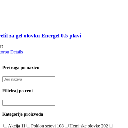
refil za gel olovku Energel 0.5 plavi
SD
korpu
Details
Pretraga po nazivu
Filtriraj po ceni
Kategorije proizvoda
Akcija
11
Poklon setovi
108
Hemijske olovke
202