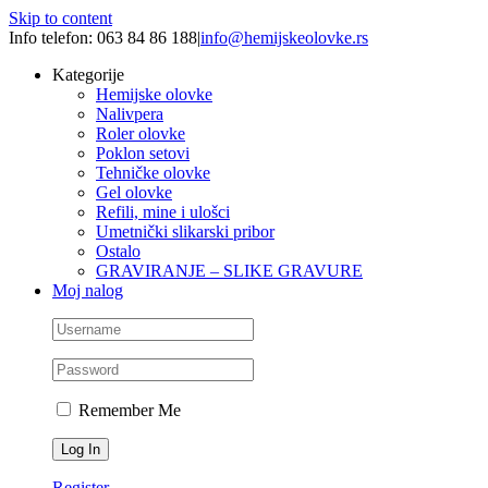
Skip to content
Info telefon: 063 84 86 188
|
info@hemijskeolovke.rs
Kategorije
Hemijske olovke
Nalivpera
Roler olovke
Poklon setovi
Tehničke olovke
Gel olovke
Refili, mine i ulošci
Umetnički slikarski pribor
Ostalo
GRAVIRANJE – SLIKE GRAVURE
Moj nalog
Remember Me
Register