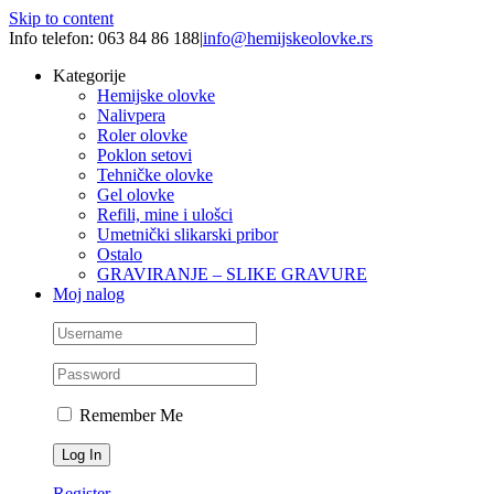
Skip to content
Info telefon: 063 84 86 188
|
info@hemijskeolovke.rs
Kategorije
Hemijske olovke
Nalivpera
Roler olovke
Poklon setovi
Tehničke olovke
Gel olovke
Refili, mine i ulošci
Umetnički slikarski pribor
Ostalo
GRAVIRANJE – SLIKE GRAVURE
Moj nalog
Remember Me
Register