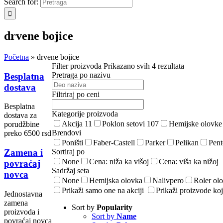
Search for:
drvene bojice
Početna
»
drvene bojice
Filter proizvoda
Prikazano svih 4 rezultata
Pretraga po nazivu
Besplatna
dostava
Filtriraj po ceni
Besplatna
Kategorije proizvoda
dostava za
Akcija
11
Poklon setovi
107
Hemijske olovk
porudžbine
Brendovi
preko 6500 rsd
Poništi
Faber-Castell
Parker
Pelikan
Pent
Sortiraj po
Zamena i
None
Cena: niža ka višoj
Cena: viša ka nižoj
povraćaj
Sadržaj seta
novca
None
Hemijska olovka
Nalivpero
Roler ol
Prikaži samo one na akciji
Prikaži proizvode koj
Jednostavna
zamena
Sort by
Popularity
proizvoda i
Sort by
Name
povraćaj novca