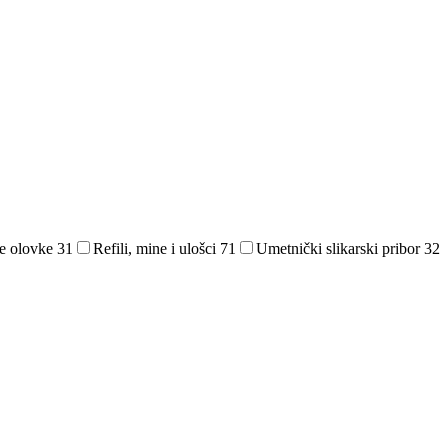
e olovke
31
Refili, mine i ulošci
71
Umetnički slikarski pribor
32