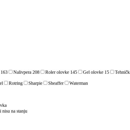
e
163
Nalivpera
208
Roler olovke
145
Gel olovke
15
Tehničk
el
Rotring
Sharpie
Sheaffer
Waterman
ovka
i nisu na stanju