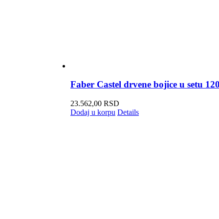
Faber Castel drvene bojice u setu 12
23.562,00
RSD
Dodaj u korpu
Details