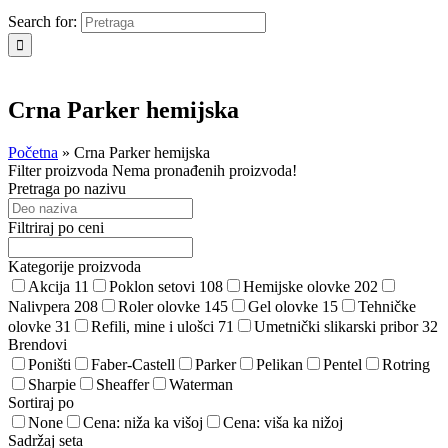
Search for:
Crna Parker hemijska
Početna
»
Crna Parker hemijska
Filter proizvoda
Nema pronađenih proizvoda!
Pretraga po nazivu
Filtriraj po ceni
Kategorije proizvoda
Akcija
11
Poklon setovi
108
Hemijske olovke
202
Nalivpera
208
Roler olovke
145
Gel olovke
15
Tehničke
olovke
31
Refili, mine i ulošci
71
Umetnički slikarski pribor
32
Brendovi
Poništi
Faber-Castell
Parker
Pelikan
Pentel
Rotring
Sharpie
Sheaffer
Waterman
Sortiraj po
None
Cena: niža ka višoj
Cena: viša ka nižoj
Sadržaj seta