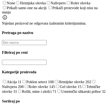
None
Hemijska olovka
Nalivpero
Roler olovka
Prikaži samo one na akciji
Prikaži proizvode koji nisu na
stanju
Nijedan proizvod ne odgovara izabranim kriterijumima.
Pretraga po nazivu
Filtriraj po ceni
Kategorije proizvoda
Akcija
11
Poklon setovi
108
Hemijske olovke
202
Nalivpera
208
Roler olovke
145
Gel olovke
15
Tehničke
olovke
31
Refili, mine i ulošci
71
Umetnički slikarski pribor
32
Sortiraj po