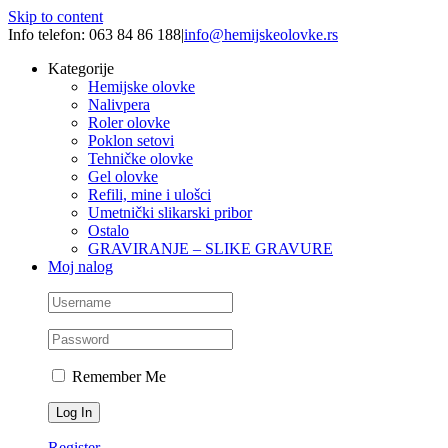
Skip to content
Info telefon: 063 84 86 188
|
info@hemijskeolovke.rs
Kategorije
Hemijske olovke
Nalivpera
Roler olovke
Poklon setovi
Tehničke olovke
Gel olovke
Refili, mine i ulošci
Umetnički slikarski pribor
Ostalo
GRAVIRANJE – SLIKE GRAVURE
Moj nalog
Remember Me
Register