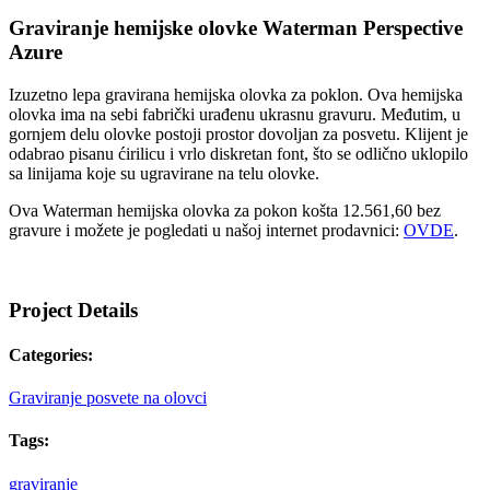
Graviranje hemijske olovke Waterman
Perspective
Azure
Izuzetno lepa gravirana hemijska olovka za poklon. Ova hemijska
olovka ima na sebi fabrički urađenu ukrasnu gravuru. Međutim, u
gornjem delu olovke postoji prostor dovoljan za posvetu. Klijent je
odabrao pisanu ćirilicu i vrlo diskretan font, što se odlično uklopilo
sa linijama koje su ugravirane na telu olovke.
Ova Waterman hemijska olovka za pokon košta 12.561,60 bez
gravure i možete je pogledati u našoj internet prodavnici:
OVDE
.
Project Details
Categories:
Graviranje posvete na olovci
Tags:
graviranje