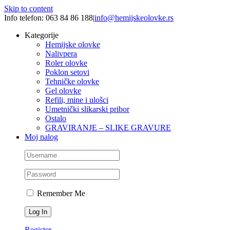
Skip to content
Info telefon: 063 84 86 188
|
info@hemijskeolovke.rs
Kategorije
Hemijske olovke
Nalivpera
Roler olovke
Poklon setovi
Tehničke olovke
Gel olovke
Refili, mine i ulošci
Umetnički slikarski pribor
Ostalo
GRAVIRANJE – SLIKE GRAVURE
Moj nalog
Remember Me
Register