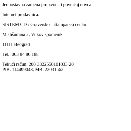
Jednostavna zamena proizvoda i povraćaj novca
Internet prodavnica:
SISTEM CD / Graversko – štamparski centar
Mlatišumina 2, Vukov spomenik
11111 Beograd
Tel.: 063 84 86 188
Tekući račun: 200-3822550101033-20
PIB: 114499048, MB: 22031562