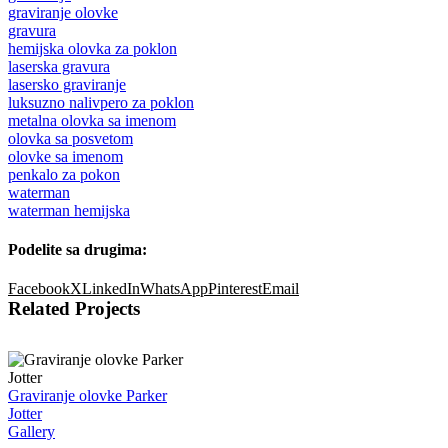
graviranje olovke
gravura
hemijska olovka za poklon
laserska gravura
lasersko graviranje
luksuzno nalivpero za poklon
metalna olovka sa imenom
olovka sa posvetom
olovke sa imenom
penkalo za pokon
waterman
waterman hemijska
Podelite sa drugima:
Facebook
X
LinkedIn
WhatsApp
Pinterest
Email
Related Projects
Graviranje olovke Parker
Jotter
Gallery