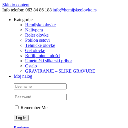
Skip to content
Info telefon: 063 84 86 188
|
info@hemijskeolovke.rs
Kategorije
Hemijske olovke
Nalivpera
Roler olovke
Poklon setovi
Tehničke olovke
Gel olovke
Refili, mine i ulošci
Umetnički slikarski pribor
Ostalo
GRAVIRANJE – SLIKE GRAVURE
Moj nalog
Remember Me
Register