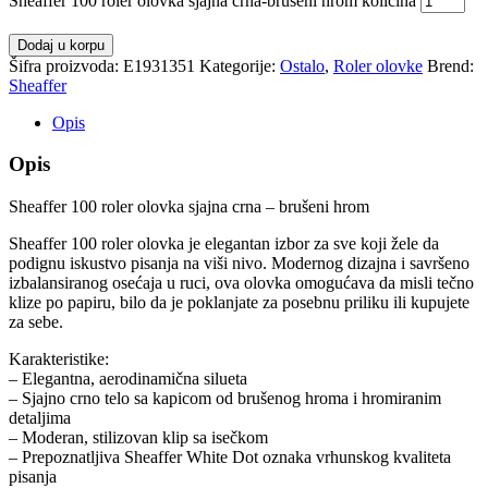
Sheaffer 100 roler olovka sjajna crna-brušeni hrom količina
Dodaj u korpu
Šifra proizvoda:
E1931351
Kategorije:
Ostalo
,
Roler olovke
Brend:
Sheaffer
Opis
Opis
Sheaffer 100 roler olovka sjajna crna – brušeni hrom
Sheaffer 100 roler olovka je elegantan izbor za sve koji žele da
podignu iskustvo pisanja na viši nivo. Modernog dizajna i savršeno
izbalansiranog osećaja u ruci, ova olovka omogućava da misli tečno
klize po papiru, bilo da je poklanjate za posebnu priliku ili kupujete
za sebe.
Karakteristike:
– Elegantna, aerodinamična silueta
– Sjajno crno telo sa kapicom od brušenog hroma i hromiranim
detaljima
– Moderan, stilizovan klip sa isečkom
– Prepoznatljiva Sheaffer White Dot oznaka vrhunskog kvaliteta
pisanja