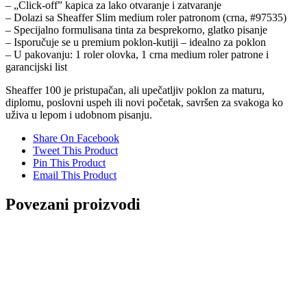
– „Click-off” kapica za lako otvaranje i zatvaranje
– Dolazi sa Sheaffer Slim medium roler patronom (crna, #97535)
– Specijalno formulisana tinta za besprekorno, glatko pisanje
– Isporučuje se u premium poklon-kutiji – idealno za poklon
– U pakovanju: 1 roler olovka, 1 crna medium roler patrone i
garancijski list
Sheaffer 100 je pristupačan, ali upečatljiv poklon za maturu,
diplomu, poslovni uspeh ili novi početak, savršen za svakoga ko
uživa u lepom i udobnom pisanju.
Share On Facebook
Tweet This Product
Pin This Product
Email This Product
Povezani proizvodi