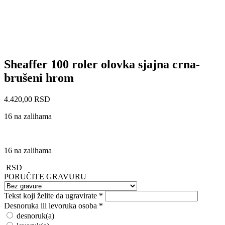
Sheaffer 100 roler olovka sjajna crna-
brušeni hrom
4.420,00
RSD
16 na zalihama
16 na zalihama
RSD
PORUČITE GRAVURU
Tekst koji želite da ugravirate
*
Desnoruka ili levoruka osoba
*
desnoruk(a)