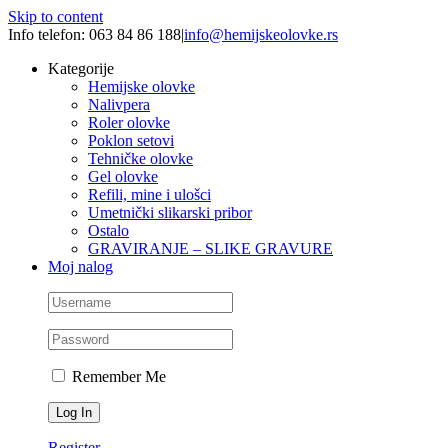
Skip to content
Info telefon: 063 84 86 188
|
info@hemijskeolovke.rs
Kategorije
Hemijske olovke
Nalivpera
Roler olovke
Poklon setovi
Tehničke olovke
Gel olovke
Refili, mine i ulošci
Umetnički slikarski pribor
Ostalo
GRAVIRANJE – SLIKE GRAVURE
Moj nalog
Remember Me
Register