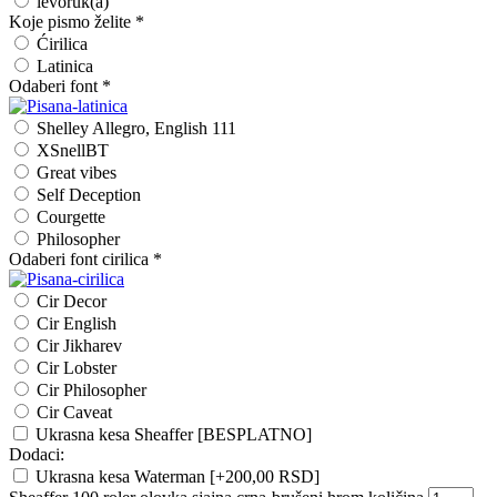
levoruk(a)
Koje pismo želite
*
Ćirilica
Latinica
Odaberi font
*
Shelley Allegro, English 111
XSnellBT
Great vibes
Self Deception
Courgette
Philosopher
Odaberi font cirilica
*
Cir Decor
Cir English
Cir Jikharev
Cir Lobster
Cir Philosopher
Cir Caveat
Ukrasna kesa Sheaffer [BESPLATNO]
Dodaci:
Ukrasna kesa Waterman
[+200,00 RSD]