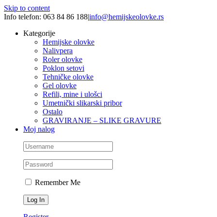
Skip to content
Info telefon: 063 84 86 188
|
info@hemijskeolovke.rs
Kategorije
Hemijske olovke
Nalivpera
Roler olovke
Poklon setovi
Tehničke olovke
Gel olovke
Refili, mine i ulošci
Umetnički slikarski pribor
Ostalo
GRAVIRANJE – SLIKE GRAVURE
Moj nalog
Remember Me
Register