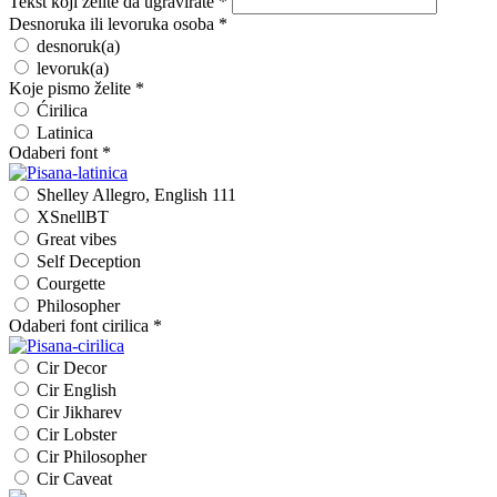
Tekst koji želite da ugravirate
*
Desnoruka ili levoruka osoba
*
desnoruk(a)
levoruk(a)
Koje pismo želite
*
Ćirilica
Latinica
Odaberi font
*
Shelley Allegro, English 111
XSnellBT
Great vibes
Self Deception
Courgette
Philosopher
Odaberi font cirilica
*
Cir Decor
Cir English
Cir Jikharev
Cir Lobster
Cir Philosopher
Cir Caveat