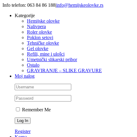
Skip
Info telefon: 063 84 86 188
|
info@hemijskeolovke.rs
to
Kategorije
content
Hemijske olovke
Nalivpera
Roler olovke
Poklon setovi
Tehničke olovke
Gel olovke
Refili, mine i ulošci
Umetnički slikarski pribor
Ostalo
GRAVIRANJE – SLIKE GRAVURE
Moj nalog
Remember Me
Register
Korpa