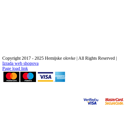
Copyright 2017 - 2025 Hemijske olovke | All Rights Reserved |
Izrada web shopova
Instagram
Facebook
YouTube
Page load link
Go
to
Top