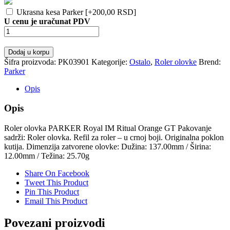
Ukrasna kesa Parker
[+200,00 RSD]
U cenu je uračunat PDV
Roler
olovka
PARKER
Dodaj u korpu
Royal
Šifra proizvoda:
PK03901
Kategorije:
Ostalo
,
Roler olovke
Brend:
IM
Parker
Ritual
Orange
Opis
GT
količina
Opis
Roler olovka PARKER Royal IM Ritual Orange GT Pakovanje
sadrži: Roler olovka. Refil za roler – u crnoj boji. Originalna poklon
kutija. Dimenzija zatvorene olovke: Dužina: 137.00mm / Širina:
12.00mm / Težina: 25.70g
Share On Facebook
Tweet This Product
Pin This Product
Email This Product
Povezani proizvodi