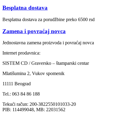
Besplatna dostava
Besplatna dostava za porudžbine preko 6500 rsd
Zamena i povraćaj novca
Jednostavna zamena proizvoda i povraćaj novca
Internet prodavnica:
SISTEM CD / Graversko – štamparski centar
Mlatišumina 2, Vukov spomenik
11111 Beograd
Tel.: 063 84 86 188
Tekući račun: 200-3822550101033-20
PIB: 114499048, MB: 22031562