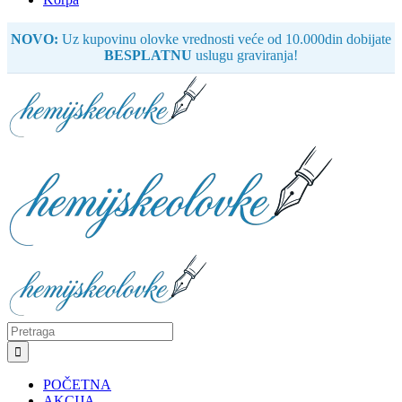
NOVO:
Uz kupovinu olovke vrednosti veće od 10.000din dobijate
BESPLATNU
uslugu graviranja!
Search
for:
POČETNA
AKCIJA