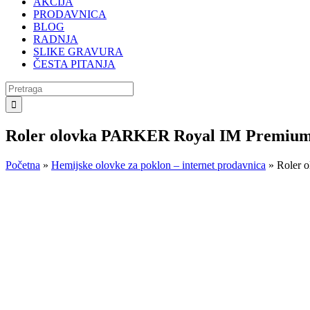
AKCIJA
PRODAVNICA
BLOG
RADNJA
SLIKE GRAVURA
ČESTA PITANJA
Search
for:
Roler olovka PARKER Royal IM Premiu
Početna
»
Hemijske olovke za poklon – internet prodavnica
»
Roler 