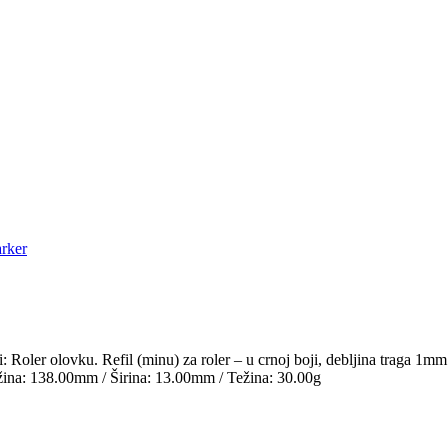
rker
er olovku. Refil (minu) za roler – u crnoj boji, debljina traga 1mm
žina: 138.00mm / Širina: 13.00mm / Težina: 30.00g