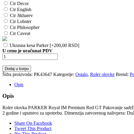
Cir Decor
Cir English
Cir Jikharev
Cir Lobster
Cir Philosopher
Cir Caveat
Ukrasna kesa Parker
[+200,00 RSD]
U cenu je uračunat PDV
Roler
olovka
PARKER
Dodaj u korpu
Royal
Šifra proizvoda:
PK43647
Kategorije:
Ostalo
,
Roler olovke
Brend:
Pa
IM
Premium
Opis
Red
GT
Opis
količina
Roler olovka PARKER Royal IM Premium Red GT Pakovanje sadrži: Rol
2 godine i uputstvo za upotrebu. Dimenzija zatvorenog nalivpera: Du
Share On Facebook
Tweet This Product
Pin This Product