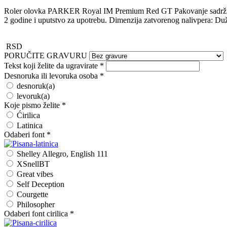
Roler olovka PARKER Royal IM Premium Red GT Pakovanje sadrži: Rol
2 godine i uputstvo za upotrebu. Dimenzija zatvorenog nalivpera: Du
RSD
PORUČITE GRAVURU
Tekst koji želite da ugravirate
*
Desnoruka ili levoruka osoba
*
desnoruk(a)
levoruk(a)
Koje pismo želite
*
Ćirilica
Latinica
Odaberi font
*
Shelley Allegro, English 111
XSnellBT
Great vibes
Self Deception
Courgette
Philosopher
Odaberi font cirilica
*