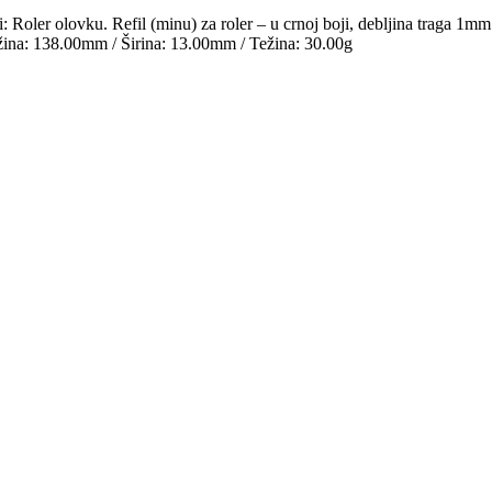
er olovku. Refil (minu) za roler – u crnoj boji, debljina traga 1mm
žina: 138.00mm / Širina: 13.00mm / Težina: 30.00g