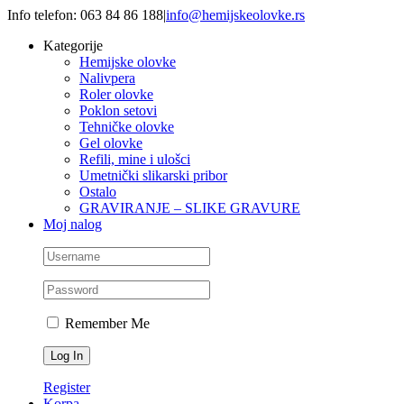
Skip
Info telefon: 063 84 86 188
|
info@hemijskeolovke.rs
to
Kategorije
content
Hemijske olovke
Nalivpera
Roler olovke
Poklon setovi
Tehničke olovke
Gel olovke
Refili, mine i ulošci
Umetnički slikarski pribor
Ostalo
GRAVIRANJE – SLIKE GRAVURE
Moj nalog
Remember Me
Register
Korpa