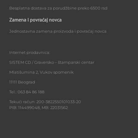
Besplatna dostava za porudžbine preko 6500 rsd
Zamena i povraćaj novca
Jednostavna zamena proizvoda i povraćaj novca
Internet prodavnica:
SISTEM CD / Graversko – štamparski centar
Mlatišumina 2, Vukov spomenik
11111 Beograd
Tel.: 063 84 86 188
Tekući račun: 200-3822550101033-20
PIB: 114499048, MB: 22031562