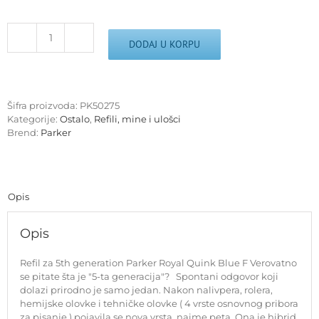
Refil
DODAJ U KORPU
za
5th
generation
Parker
Šifra proizvoda:
PK50275
Royal
Kategorije:
Ostalo
,
Refili, mine i ulošci
Quink
Brend:
Parker
Blue
F
količina
Opis
Opis
Refil za 5th generation Parker Royal Quink Blue F Verovatno
se pitate šta je "5-ta generacija"? Spontani odgovor koji
dolazi prirodno je samo jedan. Nakon nalivpera, rolera,
hemijske olovke i tehničke olovke ( 4 vrste osnovnog pribora
za pisanje ) pojavila se nova vrsta, naime peta. Ona je hibrid