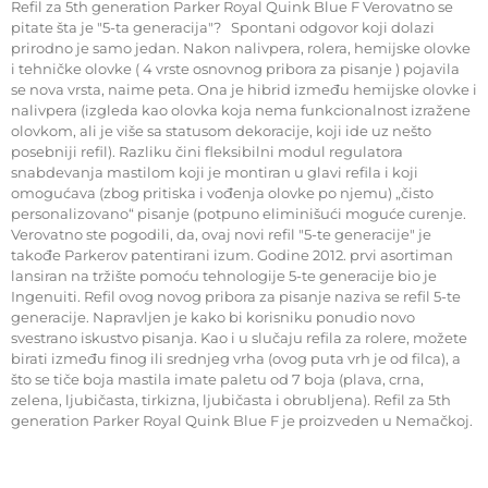
Refil za 5th generation Parker Royal Quink Blue F Verovatno se
pitate šta je "5-ta generacija"? Spontani odgovor koji dolazi
prirodno je samo jedan. Nakon nalivpera, rolera, hemijske olovke
i tehničke olovke ( 4 vrste osnovnog pribora za pisanje ) pojavila
se nova vrsta, naime peta. Ona je hibrid između hemijske olovke i
nalivpera (izgleda kao olovka koja nema funkcionalnost izražene
olovkom, ali je više sa statusom dekoracije, koji ide uz nešto
posebniji refil). Razliku čini fleksibilni modul regulatora
snabdevanja mastilom koji je montiran u glavi refila i koji
omogućava (zbog pritiska i vođenja olovke po njemu) „čisto
personalizovano“ pisanje (potpuno eliminišući moguće curenje.
Verovatno ste pogodili, da, ovaj novi refil "5-te generacije" je
takođe Parkerov patentirani izum. Godine 2012. prvi asortiman
lansiran na tržište pomoću tehnologije 5-te generacije bio je
Ingenuiti. Refil ovog novog pribora za pisanje naziva se refil 5-te
generacije. Napravljen je kako bi korisniku ponudio novo
svestrano iskustvo pisanja. Kao i u slučaju refila za rolere, možete
birati između finog ili srednjeg vrha (ovog puta vrh je od filca), a
što se tiče boja mastila imate paletu od 7 boja (plava, crna,
zelena, ljubičasta, tirkizna, ljubičasta i obrubljena). Refil za 5th
generation Parker Royal Quink Blue F je proizveden u Nemačkoj.