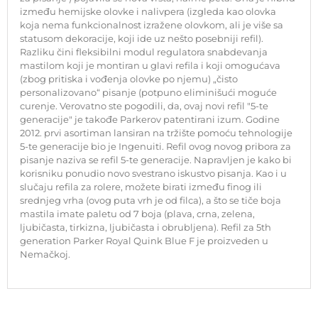
između hemijske olovke i nalivpera (izgleda kao olovka
koja nema funkcionalnost izražene olovkom, ali je više sa
statusom dekoracije, koji ide uz nešto posebniji refil).
Razliku čini fleksibilni modul regulatora snabdevanja
mastilom koji je montiran u glavi refila i koji omogućava
(zbog pritiska i vođenja olovke po njemu) „čisto
personalizovano“ pisanje (potpuno eliminišući moguće
curenje. Verovatno ste pogodili, da, ovaj novi refil "5-te
generacije" je takođe Parkerov patentirani izum. Godine
2012. prvi asortiman lansiran na tržište pomoću tehnologije
5-te generacije bio je Ingenuiti. Refil ovog novog pribora za
pisanje naziva se refil 5-te generacije. Napravljen je kako bi
korisniku ponudio novo svestrano iskustvo pisanja. Kao i u
slučaju refila za rolere, možete birati između finog ili
srednjeg vrha (ovog puta vrh je od filca), a što se tiče boja
mastila imate paletu od 7 boja (plava, crna, zelena,
ljubičasta, tirkizna, ljubičasta i obrubljena). Refil za 5th
generation Parker Royal Quink Blue F je proizveden u
Nemačkoj.