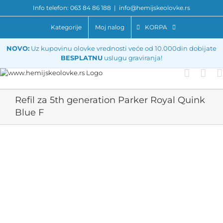
Skip
Info telefon: 063 84 86 188
|
info@hemijskeolovke.rs
to
content
Kategorije
Moj nalog
KORPA
NOVO:
Uz kupovinu olovke vrednosti veće od 10.000din dobijate
BESPLATNU
uslugu graviranja!
Refil za 5th generation Parker Royal Quink
Blue F