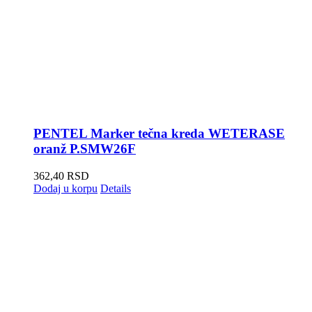
PENTEL Marker tečna kreda WETERASE
oranž P.SMW26F
362,40
RSD
Dodaj u korpu
Details