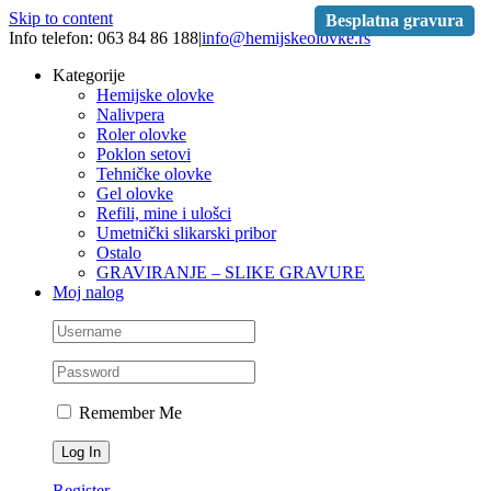
Skip to content
Besplatna gravura
Besplatna gravura
Info telefon: 063 84 86 188
|
info@hemijskeolovke.rs
Kategorije
Hemijske olovke
Nalivpera
Roler olovke
Poklon setovi
Tehničke olovke
Gel olovke
Refili, mine i ulošci
Umetnički slikarski pribor
Ostalo
GRAVIRANJE – SLIKE GRAVURE
Moj nalog
Remember Me
Register