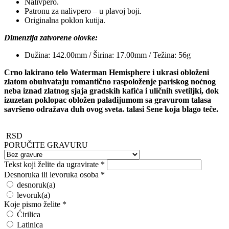
Nalivpero.
Patronu za nalivpero – u plavoj boji.
Originalna poklon kutija.
Dimenzija zatvorene olovke:
Dužina: 142.00mm / Širina: 17.00mm / Težina: 56g
Crno lakirano telo Waterman Hemisphere i ukrasi obloženi
zlatom obuhvataju romantično raspoloženje pariskog noćnog
neba iznad zlatnog sjaja gradskih kafića i uličnih svetiljki, dok
izuzetan poklopac obložen paladijumom sa gravurom talasa
savršeno odražava duh ovog sveta. talasi Sene koja blago teče.
RSD
PORUČITE GRAVURU
Tekst koji želite da ugravirate
*
Desnoruka ili levoruka osoba
*
desnoruk(a)
levoruk(a)
Koje pismo želite
*
Ćirilica
Latinica