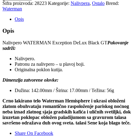
Šifra proizvoda:
28223
Kategorije:
Nalivpera
,
Ostalo
Brend:
Waterman
Opis
Opis
Nalivpero WATERMAN Exception DeLux Black GT
Pakovanje
sadrži:
Nalivpero.
Patronu za nalivpero – u plavoj boji.
Originalna poklon kutija.
Dimenzija zatvorene olovke:
Dužina: 142.00mm / Širina: 17.00mm / Težina: 56g
Crno lakirano telo Waterman Hemisphere i ukrasi obloženi
zlatom obuhvataju romantično raspoloženje pariskog noćnog
neba iznad zlatnog sjaja gradskih kafića i uličnih svetiljki, dok
izuzetan poklopac obložen paladijumom sa gravurom talasa
savršeno odražava duh ovog sveta. talasi Sene koja blago teče.
Share On Facebook