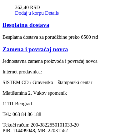
362,40
RSD
Dodaj u korpu
Details
Besplatna dostava
Besplatna dostava za porudžbine preko 6500 rsd
Zamena i povraćaj novca
Jednostavna zamena proizvoda i povraćaj novca
Internet prodavnica:
SISTEM CD / Graversko – štamparski centar
Mlatišumina 2, Vukov spomenik
11111 Beograd
Tel.: 063 84 86 188
Tekući račun: 200-3822550101033-20
PIB: 114499048, MB: 22031562