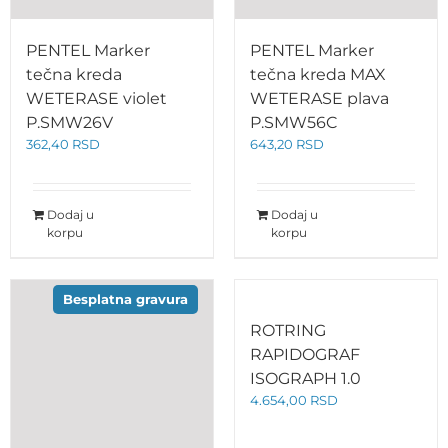
PENTEL Marker
PENTEL Marker
tečna kreda
tečna kreda MAX
WETERASE violet
WETERASE plava
P.SMW26V
P.SMW56C
362,40
RSD
643,20
RSD
Dodaj u
Dodaj u
korpu
korpu
Besplatna gravura
ROTRING
RAPIDOGRAF
ISOGRAPH 1.0
4.654,00
RSD