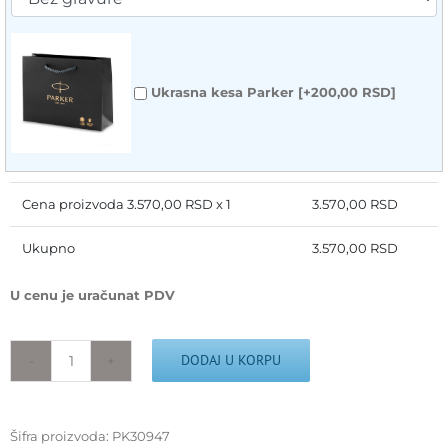
Ukrasna kesa Parker
[+200,00 RSD]
Cena proizvoda
3.570,00
RSD x 1
3.570,00
RSD
Ukupno
3.570,00
RSD
U cenu je uračunat PDV
DODAJ U KORPU
Nalivpero
PARKER
Royal
JOTTER
Šifra proizvoda:
PK30947
Bond