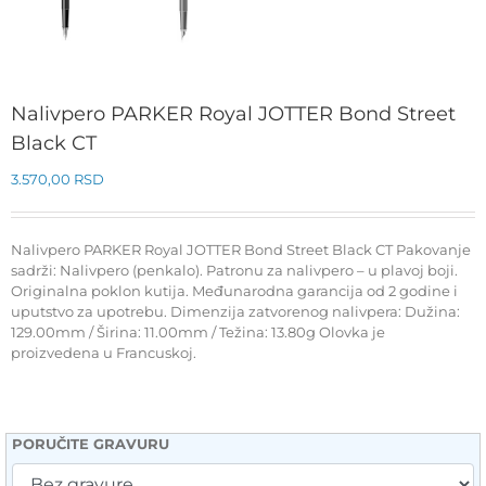
Nalivpero PARKER Royal JOTTER Bond Street
Black CT
3.570,00
RSD
Nalivpero PARKER Royal JOTTER Bond Street Black CT Pakovanje
sadrži: Nalivpero (penkalo). Patronu za nalivpero – u plavoj boji.
Originalna poklon kutija. Međunarodna garancija od 2 godine i
uputstvo za upotrebu. Dimenzija zatvorenog nalivpera: Dužina:
129.00mm / Širina: 11.00mm / Težina: 13.80g Olovka je
proizvedena u Francuskoj.
PORUČITE GRAVURU