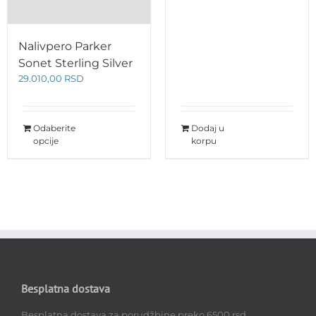
Nalivpero Parker
Sonet Sterling Silver
29.010,00
RSD
Odaberite
Dodaj u
opcije
korpu
Besplatna dostava
Besplatna dostava za porudžbine preko 6500 rsd