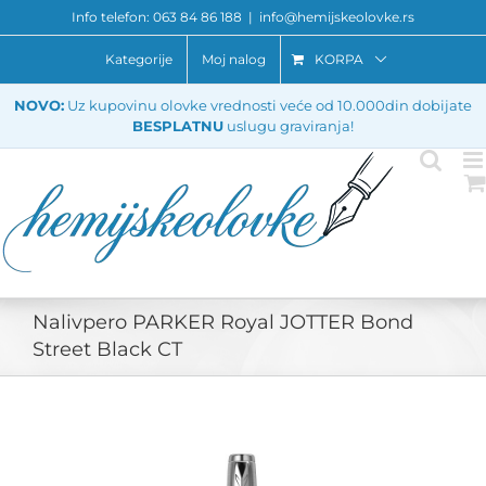
Skip
Info telefon: 063 84 86 188
|
info@hemijskeolovke.rs
to
content
Kategorije
Moj nalog
KORPA
NOVO:
Uz kupovinu olovke vrednosti veće od 10.000din dobijate
BESPLATNU
uslugu graviranja!
Nalivpero PARKER Royal JOTTER Bond
Street Black CT