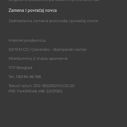
Zamena i povraćaj novca
Jednostavna zamena proizvoda i povraćaj novca
Internet prodavnica:
SISTEM CD / Graversko – štamparski centar
Mlatišumina 2, Vukov spomenik
11111 Beograd
Tel.: 063 84 86 188
Tekući račun: 200-3822550101033-20
PIB: 114499048, MB: 22031562