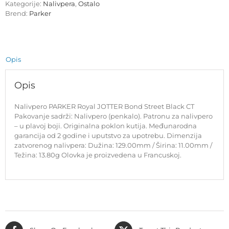
Kategorije:
Nalivpera
,
Ostalo
Street
Brend:
Parker
Black
CT
količina
Opis
Opis
Nalivpero PARKER Royal JOTTER Bond Street Black CT
Pakovanje sadrži: Nalivpero (penkalo). Patronu za nalivpero
– u plavoj boji. Originalna poklon kutija. Međunarodna
garancija od 2 godine i uputstvo za upotrebu. Dimenzija
zatvorenog nalivpera: Dužina: 129.00mm / Širina: 11.00mm /
Težina: 13.80g Olovka je proizvedena u Francuskoj.