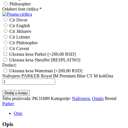
Philosopher
Odaberi font cirilica
*
Cir Decor
Cir English
Cir Jikharev
Cir Lobster
Cir Philosopher
Cir Caveat
Ukrasna kesa Parker
[+200,00 RSD]
Ukrasna kesa Sheaffer [BESPLATNO]
Dodaci:
Ukrasna kesa Waterman
[+200,00 RSD]
Nalivpero PARKER Royal IM Premium Blue CT M količina
Dodaj u korpu
Šifra proizvoda:
PK31689
Kategorije:
Nalivpera
,
Ostalo
Brend:
Parker
Opis
Opis