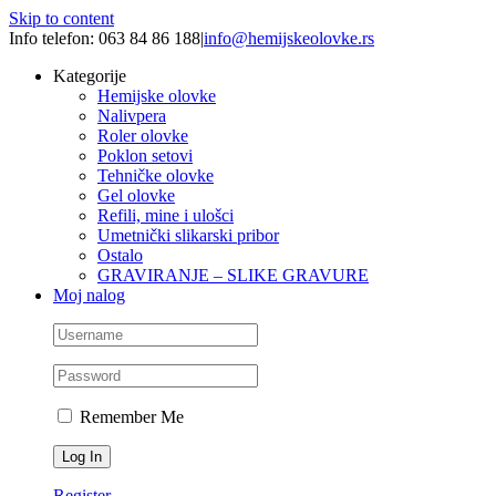
Skip to content
Info telefon: 063 84 86 188
|
info@hemijskeolovke.rs
Kategorije
Hemijske olovke
Nalivpera
Roler olovke
Poklon setovi
Tehničke olovke
Gel olovke
Refili, mine i ulošci
Umetnički slikarski pribor
Ostalo
GRAVIRANJE – SLIKE GRAVURE
Moj nalog
Remember Me
Register