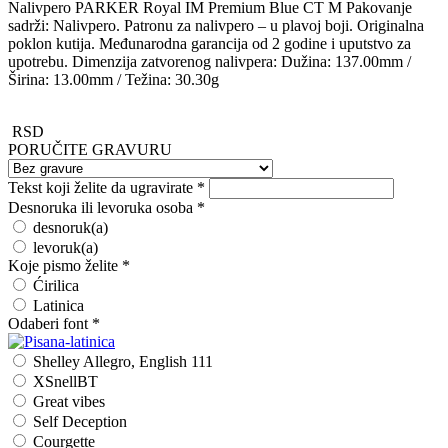
Nalivpero PARKER Royal IM Premium Blue CT M Pakovanje
sadrži: Nalivpero. Patronu za nalivpero – u plavoj boji. Originalna
poklon kutija. Međunarodna garancija od 2 godine i uputstvo za
upotrebu. Dimenzija zatvorenog nalivpera: Dužina: 137.00mm /
Širina: 13.00mm / Težina: 30.30g
RSD
PORUČITE GRAVURU
Tekst koji želite da ugravirate
*
Desnoruka ili levoruka osoba
*
desnoruk(a)
levoruk(a)
Koje pismo želite
*
Ćirilica
Latinica
Odaberi font
*
Shelley Allegro, English 111
XSnellBT
Great vibes
Self Deception
Courgette