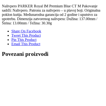
Nalivpero PARKER Royal IM Premium Blue CT M Pakovanje
sadrži: Nalivpero. Patronu za nalivpero – u plavoj boji. Originalna
poklon kutija. Međunarodna garancija od 2 godine i uputstvo za
upotrebu. Dimenzija zatvorenog nalivpera: Dužina: 137.00mm /
Širina: 13.00mm / Težina: 30.30g
Share On Facebook
Tweet This Product
Pin This Product
Email This Product
Povezani proizvodi