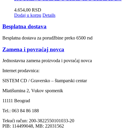
4.654,00
RSD
Dodaj u korpu
Details
Besplatna dostava
Besplatna dostava za porudžbine preko 6500 rsd
Zamena i povraćaj novca
Jednostavna zamena proizvoda i povraćaj novca
Internet prodavnica:
SISTEM CD / Graversko – štamparski centar
Mlatišumina 2, Vukov spomenik
11111 Beograd
Tel.: 063 84 86 188
Tekući račun: 200-3822550101033-20
PIB: 114499048, MB: 22031562