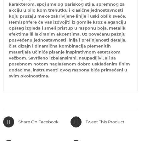
karakterom, spoj smelog pariskog stila, spremnog za
akciju u bilo kom trenutku i klasične jednostavnosti
koju pružaju meke zakrivljene linije i uski oblik sveće.
Hemisphfere će Vas izdvojiti iz gomile kroz eleganciju
opšteg izgleda i smeli pristup u rasponu boja, metalik
efektima ili lakiranim akcentima. Uz povećanu pažnju
posvećenu jednostavnosti linija i prefinjenosti detalja,
čist dizajn i dinamična kombinacija plemenitih
materijala učiniće pisanje inspirativnom estetskom
vežbom. Savršeno izbalansirani, neupadljivi, ali sa
posebnom notom naglašenom dobro usklađenim finim
dodacima, instrumenti ovog raspona biće primećeni u
svim okolnostima.
Share On Facebook
Tweet This Product