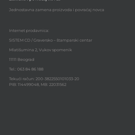
Jednostavna zamena proizvoda i povraćaj novca
Internet prodavnica:
SISTEM CD / Graversko – štamparski centar
Mlatišumina 2, Vukov spomenik
11111 Beograd
Tel.: 063 84 86 188
Tekući račun: 200-3822550101033-20
PIB: 114499048, MB: 22031562