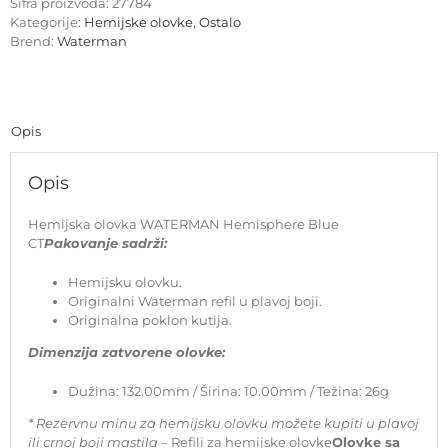
Šifra proizvoda:
27784
Kategorije:
Hemijske olovke
,
Ostalo
Brend:
Waterman
Opis
Opis
Hemijska olovka WATERMAN Hemisphere Blue
CT
Pakovanje sadrži:
Hemijsku olovku.
Originalni Waterman refil u plavoj boji.
Originalna poklon kutija.
Dimenzija zatvorene olovke:
Dužina: 132.00mm / Širina: 10.00mm / Težina: 26g
* Rezervnu minu za hemijsku olovku možete kupiti u plavoj
ili crnoj boji mastila
– Refili za hemijske olovke
Olovke sa