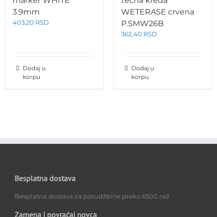
marker WHITE
tečna kreda
3.9mm
WETERASE crvena
403,20
RSD
P.SMW26B
362,40
RSD
Dodaj u
Dodaj u
korpu
korpu
Besplatna dostava
Besplatna dostava za porudžbine preko 6500 rsd
Zamena i povraćaj novca