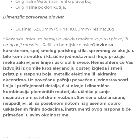
Originalni Waterman refil u plavoj boji.
Originalna poklon kutija.
Dimenzija zatvorene olovke:
Dužina: 132.00mm / Širina: 10.00mm / Težina: 26g
* Rezervnu minu za hemijsku olovku možete kupiti u plavoj ili
crnoj boji mastila
– Refili za hemijske olovke
Olovke sa
karakterom, spoj smelog pariskog stila, spremnog za akciju u
bilo kom trenutku i klasične jednostavnosti koju pružaju
meke zakrivljene linije i uski oblik sveće. Hemisphfere će Vas
izdvojiti iz gomile kroz eleganciju opšteg izgleda i smeli
pristup u rasponu boja, metalik efektima ili lakiranim
akcentima. Uz povećanu pažnju posvećenu jednostavnosti
linija i prefinjenosti detalja, čist dizajn i dinamična
kombinacija plemenitih materijala učiniće pisanje
inspirativnom estetskom vežbom. Savršeno izbalansirani,
neupadljivi, ali sa posebnom notom naglašenom dobro
usklađenim finim dodacima, instrumenti ovog raspona biće
primećeni u svim okolnostima.