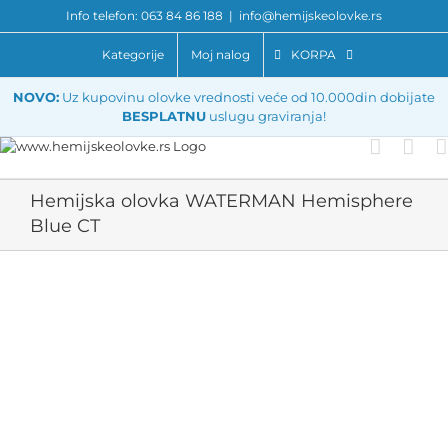
Skip
Info telefon: 063 84 86 188
|
info@hemijskeolovke.rs
to
content
Kategorije
Moj nalog
KORPA
NOVO:
Uz kupovinu olovke vrednosti veće od 10.000din dobijate
BESPLATNU
uslugu graviranja!
Hemijska olovka WATERMAN Hemisphere
Blue CT