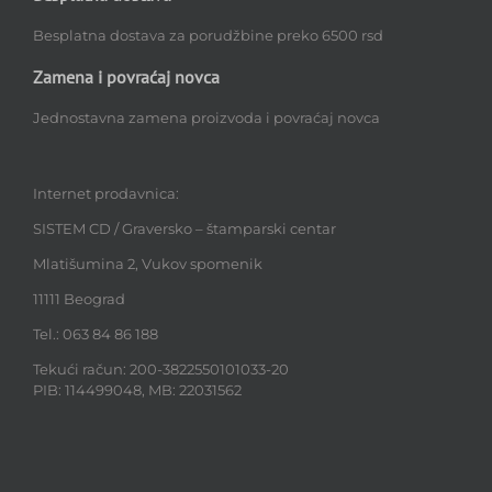
Besplatna dostava za porudžbine preko 6500 rsd
Zamena i povraćaj novca
Jednostavna zamena proizvoda i povraćaj novca
Internet prodavnica:
SISTEM CD / Graversko – štamparski centar
Mlatišumina 2, Vukov spomenik
11111 Beograd
Tel.: 063 84 86 188
Tekući račun: 200-3822550101033-20
PIB: 114499048, MB: 22031562