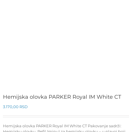
Hemijska olovka PARKER Royal IM White CT
3.170,00
RSD
Hemijska olovka PARKER Royal IM White CT Pakovanje sadrži:
Hemijsku olovku. Refil (minu) za hemijsku olovku – u plavoj boji,