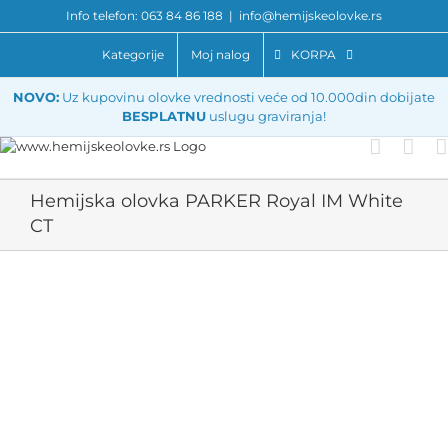
Skip
Info telefon: 063 84 86 188
|
info@hemijskeolovke.rs
to
content
Kategorije
Moj nalog
KORPA
NOVO:
Uz kupovinu olovke vrednosti veće od 10.000din dobijate
BESPLATNU
uslugu graviranja!
Hemijska olovka PARKER Royal IM White
CT