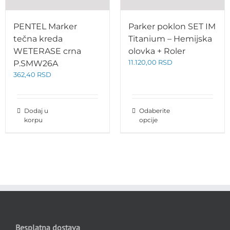
PENTEL Marker
Parker poklon SET IM
tečna kreda
Titanium – Hemijska
WETERASE crna
olovka + Roler
11.120,00
RSD
P.SMW26A
362,40
RSD
Dodaj u
Odaberite
korpu
opcije
Besplatna dostava