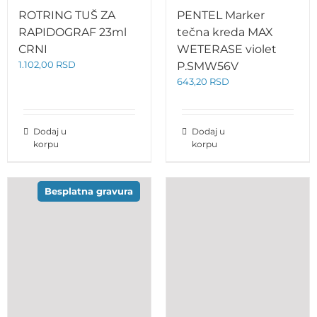
ROTRING TUŠ ZA
PENTEL Marker
RAPIDOGRAF 23ml
tečna kreda MAX
CRNI
WETERASE violet
1.102,00
RSD
P.SMW56V
643,20
RSD
Dodaj u
Dodaj u
korpu
korpu
Besplatna gravura