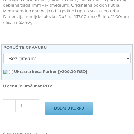
debljina traga 1mm – M (medium). Originalna poklon kutija.
Međunarodna garancija od 2 godine i uputstvo za upotrebu.
Dimenzija hemijske olovke: Dužina: 137.00mm / Širina: 12.00mm
/ Težina: 23.40g
PORUČITE GRAVURU
Ukrasna kesa Parker
[+200,00 RSD]
U cenu je uračunat PDV
Hemijska
DODAJ U KORPU
olovka
PARKER
Royal
IM