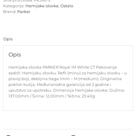
Šifra proizvoda:
PK31675
White
Kategorije:
Hemijske olovke
,
Ostalo
CT
Brend:
Parker
količina
Opis
Opis
Hemijska olovka PARKER Royal IM White CT Pakovanje
sadrži: Hemijsku olovku. Refil (minu) za hemijsku olovku – u
plavoj boji, debljina traga 1mm – M (medium). Originalna
poklon kutija. Međunarodna garancija od 2 godine i
uputstvo za upotrebu. Dimenzija hemijske olovke: Dužina:
137.00mm / Širina: 12.00mm / Težina: 23.40g