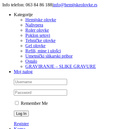
Skip
Info telefon: 063 84 86 188
|
info@hemijskeolovke.rs
to
Kategorije
content
Hemijske olovke
Nalivpera
Roler olovke
Poklon setovi
Tehničke olovke
Gel olovke
Refili, mine i ulošci
Umetnički slikarski pribor
Ostalo
GRAVIRANJE – SLIKE GRAVURE
Moj nalog
Remember Me
Register
Korpa