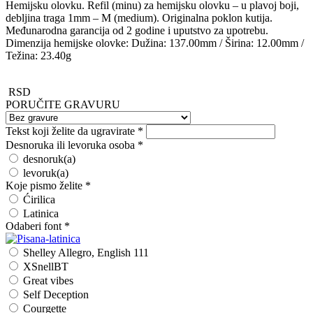
Hemijsku olovku. Refil (minu) za hemijsku olovku – u plavoj boji,
debljina traga 1mm – M (medium). Originalna poklon kutija.
Međunarodna garancija od 2 godine i uputstvo za upotrebu.
Dimenzija hemijske olovke: Dužina: 137.00mm / Širina: 12.00mm /
Težina: 23.40g
RSD
PORUČITE GRAVURU
Tekst koji želite da ugravirate
*
Desnoruka ili levoruka osoba
*
desnoruk(a)
levoruk(a)
Koje pismo želite
*
Ćirilica
Latinica
Odaberi font
*
Shelley Allegro, English 111
XSnellBT
Great vibes
Self Deception
Courgette