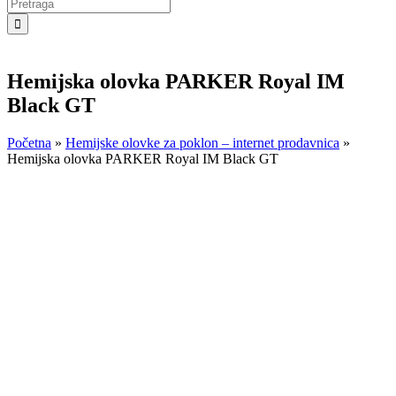
Search
for:
Hemijska olovka PARKER Royal IM
Black GT
Početna
»
Hemijske olovke za poklon – internet prodavnica
»
Hemijska olovka PARKER Royal IM Black GT