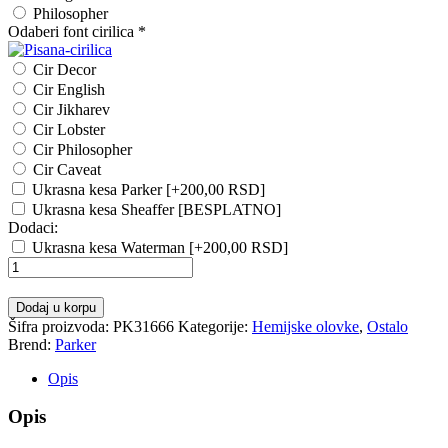
Philosopher
Odaberi font cirilica
*
Cir Decor
Cir English
Cir Jikharev
Cir Lobster
Cir Philosopher
Cir Caveat
Ukrasna kesa Parker
[+200,00 RSD]
Ukrasna kesa Sheaffer [BESPLATNO]
Dodaci:
Ukrasna kesa Waterman
[+200,00 RSD]
Hemijska
olovka
PARKER
Dodaj u korpu
Royal
Šifra proizvoda:
PK31666
Kategorije:
Hemijske olovke
,
Ostalo
IM
Brend:
Parker
Black
GT
Opis
količina
Opis