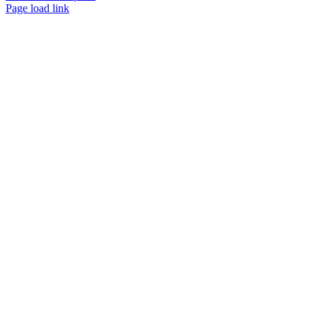
Instagram
Facebook
YouTube
Page load link
Go
to
Top