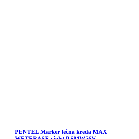
PENTEL Marker tečna kreda MAX
WETERASE violet P.SMW56V