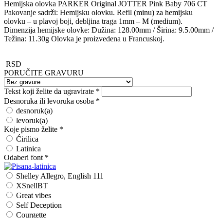
Hemijska olovka PARKER Original JOTTER Pink Baby 706 CT
Pakovanje sadrži: Hemijsku olovku. Refil (minu) za hemijsku
olovku – u plavoj boji, debljina traga 1mm – M (medium).
Dimenzija hemijske olovke: Dužina: 128.00mm / Širina: 9.5.00mm /
Težina: 11.30g Olovka je proizvedena u Francuskoj.
RSD
PORUČITE GRAVURU
Tekst koji želite da ugravirate
*
Desnoruka ili levoruka osoba
*
desnoruk(a)
levoruk(a)
Koje pismo želite
*
Ćirilica
Latinica
Odaberi font
*
Shelley Allegro, English 111
XSnellBT
Great vibes
Self Deception
Courgette