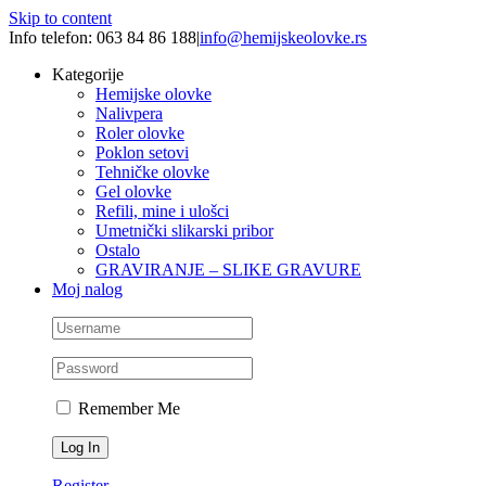
Skip to content
Info telefon: 063 84 86 188
|
info@hemijskeolovke.rs
Kategorije
Hemijske olovke
Nalivpera
Roler olovke
Poklon setovi
Tehničke olovke
Gel olovke
Refili, mine i ulošci
Umetnički slikarski pribor
Ostalo
GRAVIRANJE – SLIKE GRAVURE
Moj nalog
Remember Me
Register