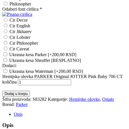
Philosopher
Odaberi font cirilica
*
Cir Decor
Cir English
Cir Jikharev
Cir Lobster
Cir Philosopher
Cir Caveat
Ukrasna kesa Parker
[+200,00 RSD]
Ukrasna kesa Sheaffer [BESPLATNO]
Dodaci:
Ukrasna kesa Waterman
[+200,00 RSD]
Hemijska olovka PARKER Original JOTTER Pink Baby 706 CT
količina
Dodaj u korpu
Šifra proizvoda:
S83282
Kategorije:
Hemijske olovke
,
Ostalo
Brend:
Parker
Opis
Opis