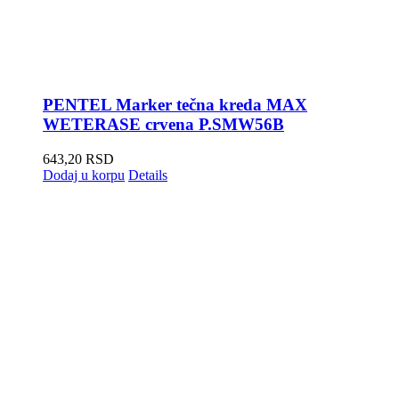
PENTEL Marker tečna kreda MAX
WETERASE crvena P.SMW56B
643,20
RSD
Dodaj u korpu
Details