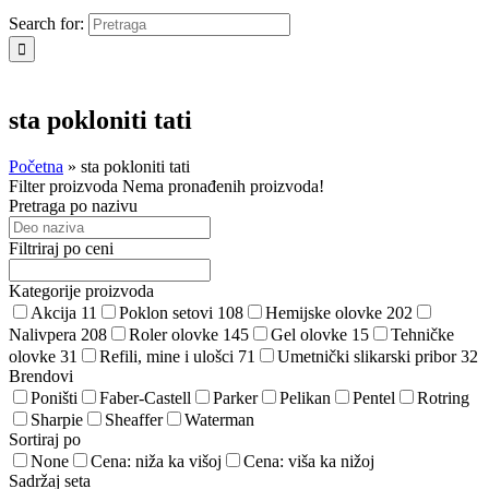
Search for:
sta pokloniti tati
Početna
»
sta pokloniti tati
Filter proizvoda
Nema pronađenih proizvoda!
Pretraga po nazivu
Filtriraj po ceni
Kategorije proizvoda
Akcija
11
Poklon setovi
108
Hemijske olovke
202
Nalivpera
208
Roler olovke
145
Gel olovke
15
Tehničke
olovke
31
Refili, mine i ulošci
71
Umetnički slikarski pribor
32
Brendovi
Poništi
Faber-Castell
Parker
Pelikan
Pentel
Rotring
Sharpie
Sheaffer
Waterman
Sortiraj po
None
Cena: niža ka višoj
Cena: viša ka nižoj
Sadržaj seta