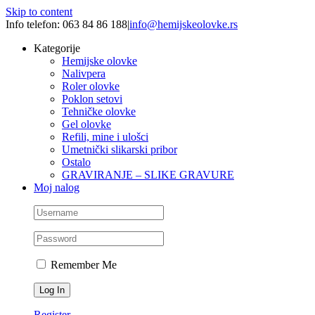
Skip to content
Info telefon: 063 84 86 188
|
info@hemijskeolovke.rs
Kategorije
Hemijske olovke
Nalivpera
Roler olovke
Poklon setovi
Tehničke olovke
Gel olovke
Refili, mine i ulošci
Umetnički slikarski pribor
Ostalo
GRAVIRANJE – SLIKE GRAVURE
Moj nalog
Remember Me
Register