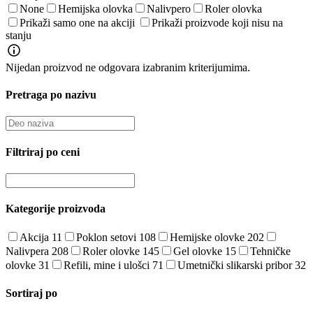
None
Hemijska olovka
Nalivpero
Roler olovka
Prikaži samo one na akciji
Prikaži proizvode koji nisu na
stanju
Nijedan proizvod ne odgovara izabranim kriterijumima.
Pretraga po nazivu
Filtriraj po ceni
Kategorije proizvoda
Akcija
11
Poklon setovi
108
Hemijske olovke
202
Nalivpera
208
Roler olovke
145
Gel olovke
15
Tehničke
olovke
31
Refili, mine i ulošci
71
Umetnički slikarski pribor
32
Sortiraj po