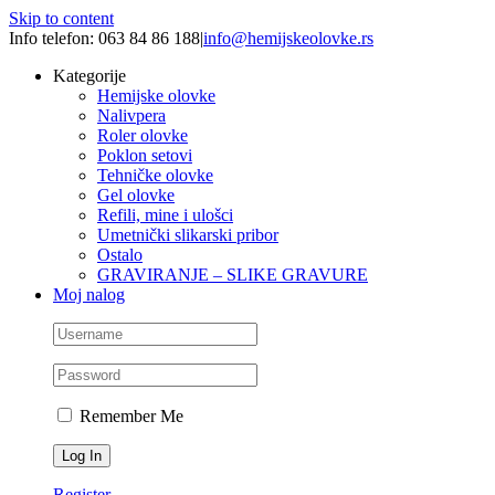
Skip to content
Info telefon: 063 84 86 188
|
info@hemijskeolovke.rs
Kategorije
Hemijske olovke
Nalivpera
Roler olovke
Poklon setovi
Tehničke olovke
Gel olovke
Refili, mine i ulošci
Umetnički slikarski pribor
Ostalo
GRAVIRANJE – SLIKE GRAVURE
Moj nalog
Remember Me
Register