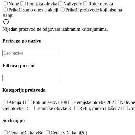
None
Hemijska olovka
Nalivpero
Roler olovka
Prikaži samo one na akciji
Prikaži proizvode koji nisu na
stanju
Nijedan proizvod ne odgovara izabranim kriterijumima.
Pretraga po nazivu
Filtriraj po ceni
Kategorije proizvoda
Akcija
11
Poklon setovi
108
Hemijske olovke
202
Nalivp
Gel olovke
15
Tehničke olovke
31
Refili, mine i ulošci
71
Ume
Sortiraj po
Cena: niža ka višoj
Cena: viša ka nižoj