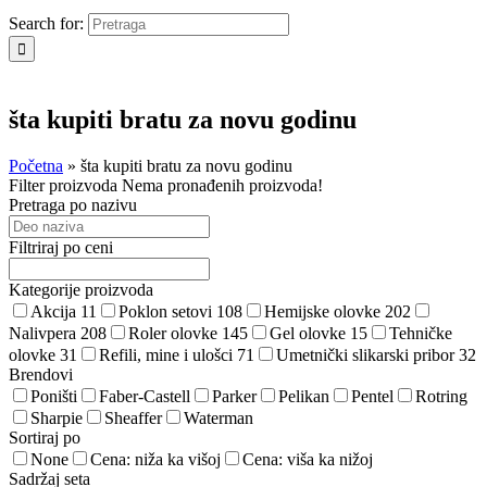
Search for:
šta kupiti bratu za novu godinu
Početna
»
šta kupiti bratu za novu godinu
Filter proizvoda
Nema pronađenih proizvoda!
Pretraga po nazivu
Filtriraj po ceni
Kategorije proizvoda
Akcija
11
Poklon setovi
108
Hemijske olovke
202
Nalivpera
208
Roler olovke
145
Gel olovke
15
Tehničke
olovke
31
Refili, mine i ulošci
71
Umetnički slikarski pribor
32
Brendovi
Poništi
Faber-Castell
Parker
Pelikan
Pentel
Rotring
Sharpie
Sheaffer
Waterman
Sortiraj po
None
Cena: niža ka višoj
Cena: viša ka nižoj
Sadržaj seta