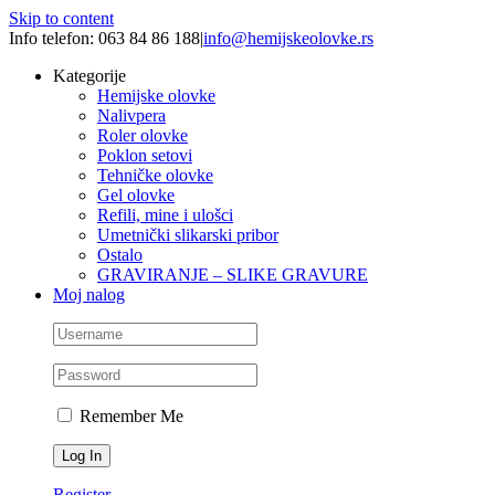
Skip to content
Info telefon: 063 84 86 188
|
info@hemijskeolovke.rs
Kategorije
Hemijske olovke
Nalivpera
Roler olovke
Poklon setovi
Tehničke olovke
Gel olovke
Refili, mine i ulošci
Umetnički slikarski pribor
Ostalo
GRAVIRANJE – SLIKE GRAVURE
Moj nalog
Remember Me
Register