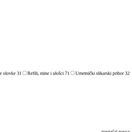
e olovke
31
Refili, mine i ulošci
71
Umetnički slikarski pribor
32
povraćaj novca