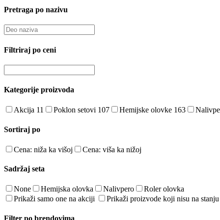
Pretraga po nazivu
Filtriraj po ceni
Kategorije proizvoda
Akcija
11
Poklon setovi
107
Hemijske olovke
163
Nalivp
Sortiraj po
Cena: niža ka višoj
Cena: viša ka nižoj
Sadržaj seta
None
Hemijska olovka
Nalivpero
Roler olovka
Prikaži samo one na akciji
Prikaži proizvode koji nisu na stanju
Filter po brendovima