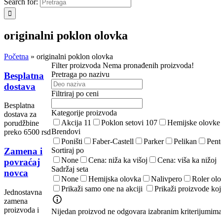
Search for:
originalni poklon olovka
Početna
»
originalni poklon olovka
Filter proizvoda
Nema pronađenih proizvoda!
Pretraga po nazivu
Besplatna
dostava
Filtriraj po ceni
Besplatna
Kategorije proizvoda
dostava za
Akcija
11
Poklon setovi
107
Hemijske olovk
porudžbine
Brendovi
preko 6500 rsd
Poništi
Faber-Castell
Parker
Pelikan
Pent
Sortiraj po
Zamena i
None
Cena: niža ka višoj
Cena: viša ka nižoj
povraćaj
Sadržaj seta
novca
None
Hemijska olovka
Nalivpero
Roler ol
Prikaži samo one na akciji
Prikaži proizvode koj
Jednostavna
zamena
proizvoda i
Nijedan proizvod ne odgovara izabranim kriterijumima