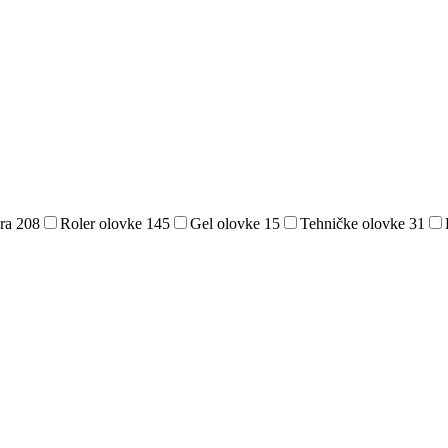
era
208
Roler olovke
145
Gel olovke
15
Tehničke olovke
31