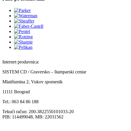
Internet prodavnica:
SISTEM CD / Graversko – štamparski centar
Mlatišumina 2, Vukov spomenik
11111 Beograd
Tel.: 063 84 86 188
Tekući račun: 200-3822550101033-20
PIB: 114499048, MB: 22031562