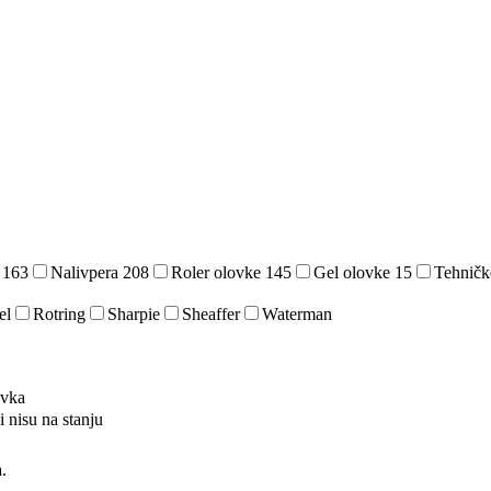
e
163
Nalivpera
208
Roler olovke
145
Gel olovke
15
Tehničk
el
Rotring
Sharpie
Sheaffer
Waterman
ovka
i nisu na stanju
.